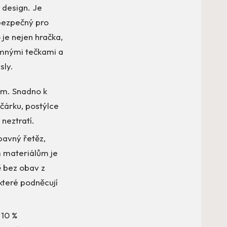
 design. Je
 bezpečný pro
o je nejen hračka,
emnými tečkami a
sly.
em. Snadno k
očárku, postýlce
neztratí.
bavný řetěz,
m materiálům je
ě bez obav z
 které podněcují
 10 %