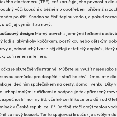
ického elastomeru (TPE), což zaručuje jeho pevnost a dlou
e odolný vůči kousání a běžnému opotřebení, přičemž si zac
vaném použití. Snadno se čistí teplou vodou, a pokud zaz
 stačí jej vyměnit za nový.
nadčasový design:
Matný povrch s jemnými tečkami dodává
erý ladí s jakýmkoliv kočárkem, postýlkou nebo dětským pok
arvy a jednoduchý tvar z něj dělají estetický doplněk, který 
cky zařízeném interiéru.
í očka je skutečně všestranné. Můžete jej využít nejen jako 
tresovou pomůcku pro dospělé – stačí ho chvíli žmoulat v dlan
nka je ideálním společníkem na cesty, doma i venku. Díky ve
 uchopí malými ručičkami a podporuje tak přirozený rozv
bezpečnostní normy EU, včetně certifikace pro děti od 0 let
ínek v České republice. Při údržbě stačí omýt teplou vodo
nit za nový kousek. Tento spojovací kroužek je skvělým d