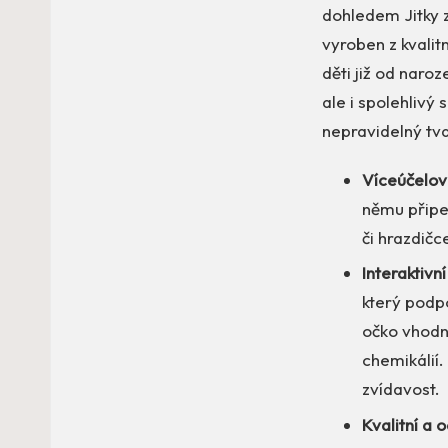
dohledem Jitky z
vyroben z kvalit
děti již od naroz
ale i spolehlivý
nepravidelný tva
Víceúčelové
němu připev
či hrazdičc
Interaktivn
který podp
očko vhodn
chemikálií.
zvídavost.
Kvalitní a 