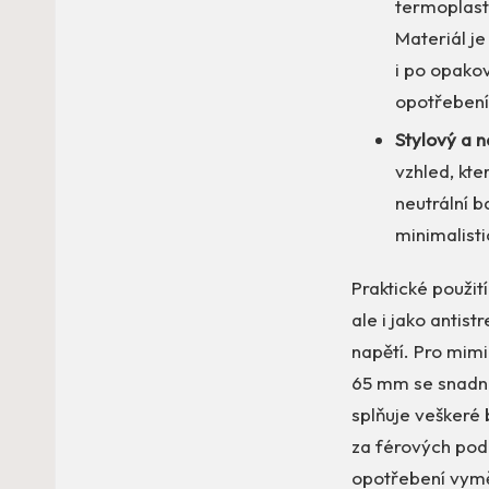
termoplast
Materiál j
i po opako
opotřebení,
Stylový a 
vzhled, kt
neutrální b
minimalisti
Praktické použit
ale i jako antis
napětí. Pro mimi
65 mm se snadno
splňuje veškeré 
za férových podm
opotřebení vymě