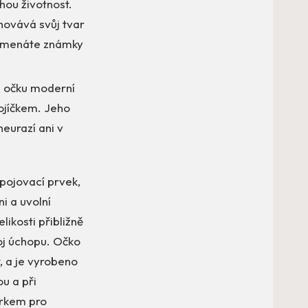
hou životnost.
hovává svůj tvar
namenáte známky
 očku moderní
ojíčkem. Jeho
neurazí ani v
spojovací prvek,
i a uvolní
likosti přibližně
oj úchopu. Očko
, a je vyrobeno
u a při
árkem pro