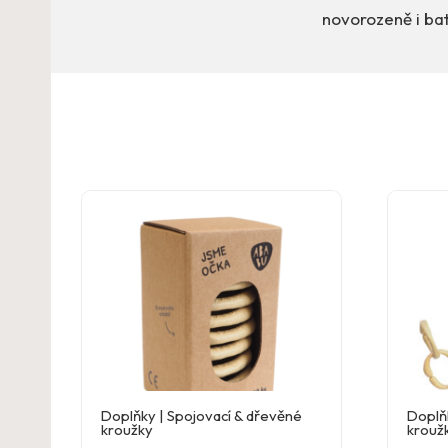
novorozeně i bat
Doplňky | Spojovací & dřevěné
Doplň
kroužky
krouž