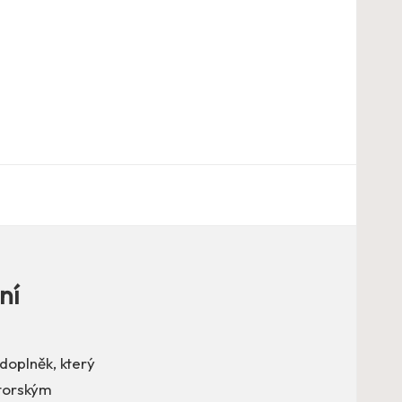
ní
doplněk, který
utorským