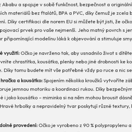
 Ababu a spojuje v sobě funkčnost, bezpečnost a originální
ních materiálů bez ftalátů, BPA a PVC, díky čemuž je zcela
ení. Díky certifikaci dle norem EU si můžete být jisti, že očk
 spojovací prvek pro vaše nejmenší. Jeho matný povrch s j
r připomínající modelínu láká k objevování a stimuluje smy
 využití:
Očko je navrženo tak, aby usnadnilo život s dítět
níte chrastítka, kousátka, plenky nebo jiné drobnosti ke k
e. Díky tomu budete mít vše potřebné vždy po ruce a nic se 
í hračka a kousátko:
Spojením několika kroužků vytvoříte zá
oruje jemnou motoriku a koordinaci rukou. Díky bezpečný
é i jako kousátko – miminka si na něm mohou brousit dásn
 Hravé hrbolky a nepravidelný tvar poskytují různé textury,
odolné provedení:
Očko je vyrobeno z 90 % polypropylenu a