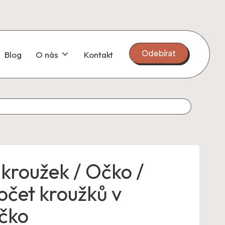
Odebírat
Blog
O nás
Kontakt
 kroužek / Očko /
očet kroužků v
očko