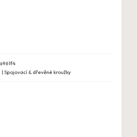
a961f4
 | Spojovací & dřevěné kroužky