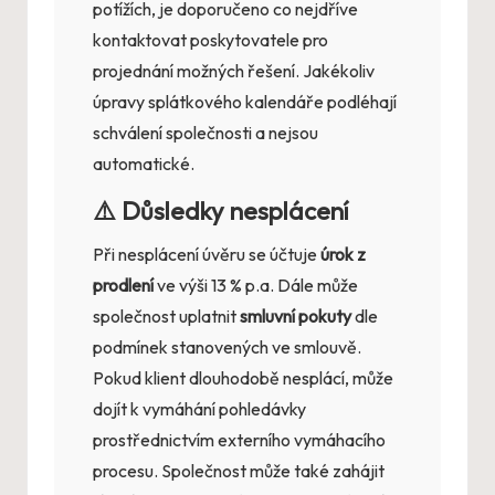
potížích, je doporučeno co nejdříve
kontaktovat poskytovatele pro
projednání možných řešení. Jakékoliv
úpravy splátkového kalendáře podléhají
schválení společnosti a nejsou
automatické.
⚠️ Důsledky nesplácení
Při nesplácení úvěru se účtuje
úrok z
prodlení
ve výši 13 % p.a. Dále může
společnost uplatnit
smluvní pokuty
dle
podmínek stanovených ve smlouvě.
Pokud klient dlouhodobě nesplácí, může
dojít k vymáhání pohledávky
prostřednictvím externího vymáhacího
procesu. Společnost může také zahájit