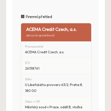
🏢 Firemní přehled
ACEMA Credit Czech, a.s.
akciová společnost
Provozovatel
ACEMA Credit Czech, a.s.
IČO
26158761
Sídlo
U Libeňského pivovaru 63/2, Praha 8,
180 00
Zápis v OR
Městský soud v Praze, oddíl B, vložka