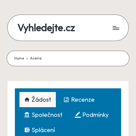
Skip
Vyhledejte.cz
to
content
zájezdy,
recenze,
Home
Acema
produkty
i
půjčky
na
Žádost
Recenze
jednom
Společnost
Podmínky
místě
Splácení