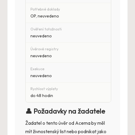
Potřebné doklady
OP, neuvedeno
Ověření totožnosti
neuvedeno
Úvěrové registry
neuvedeno
Exekuce
neuvedeno
Rychlost výplaty
do 48 hodin
👤 Požadavky na žadatele
Žadatel o tento úvěr od Acema by měl
mít živnostenský list nebo podnikat jako