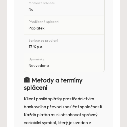
Možnost odkladu
Ne
Předčasné splacení
Poplatek
Sankce za prodlení
13 % p.a.
Upomínky
Neuvedeno
🏦 Metody a termíny
splácení
Klient posílá splátky prostřednictvím
bankovního převodu na účet společnosti.
Každá platba musí obsahovat správný
variabilní symbol, který je uveden v