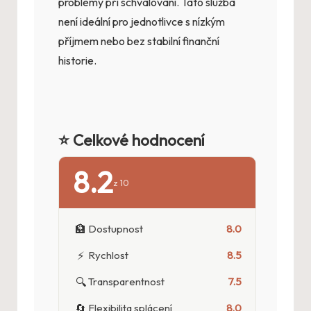
problémy při schvalování. Tato služba
není ideální pro jednotlivce s nízkým
příjmem nebo bez stabilní finanční
historie.
⭐ Celkové hodnocení
8.2
z 10
🏦
Dostupnost
8.0
⚡
Rychlost
8.5
🔍
Transparentnost
7.5
🔄
Flexibilita splácení
8.0