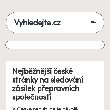
Skip
Vyhledejte.cz
to
content
zájezdy,
recenze,
produkty
i
Nejběžnější české
půjčky
stránky na sledování
na
zásilek přepravních
jednom
společností
místě
V České republice je několik