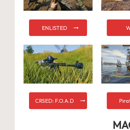
ENLISTED
CRSED: F.O.A.D
Pira
MA