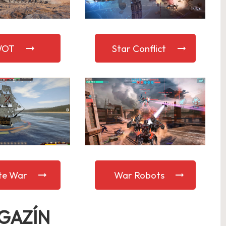
WOT
Star Conflict
te War
War Robots
GAZÍN