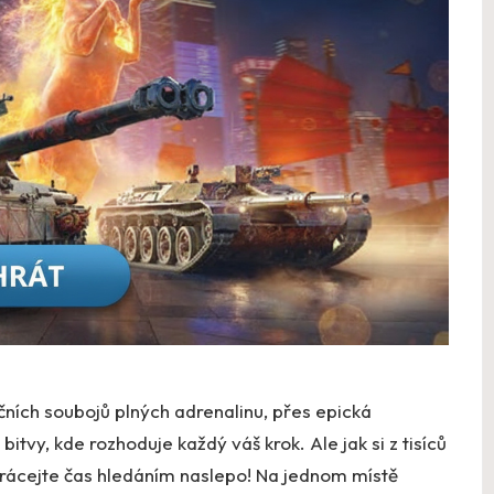
čních soubojů plných adrenalinu, přes epická
itvy, kde rozhoduje každý váš krok. Ale jak si z tisíců
ztrácejte čas hledáním naslepo! Na jednom místě