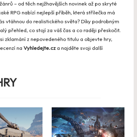
žánrů – od těch nejžhavějších novinek až po skryté
 jaké RPG nabízí nejlepší příběh, která střílečka má
vás vtáhnou do realistického světa? Díky podrobným
 přehled, co stojí za váš čas a co raději přeskočit.
 si zklamání z nepovedeného titulu a objevte hry,
recenzí na
Vyhledejte.cz
a najděte svoji další
HRY