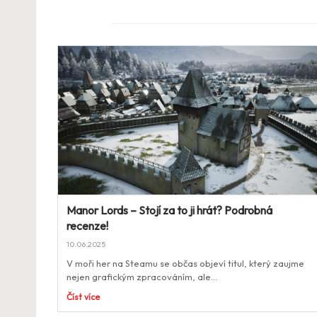
Manor Lords – Stojí za to ji hrát? Podrobná
recenze!
10.06.2025
V moři her na Steamu se občas objeví titul, který zaujme
nejen grafickým zpracováním, ale…
Číst více