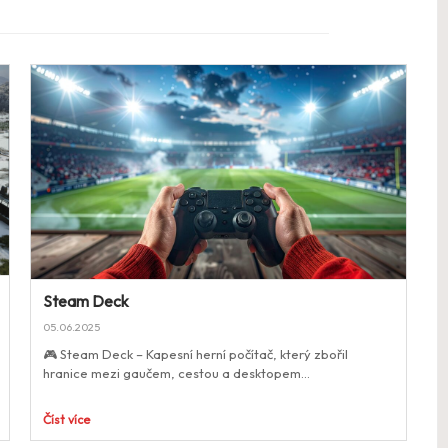
Steam Deck
05.06.2025
🎮 Steam Deck – Kapesní herní počítač, který zbořil
hranice mezi gaučem, cestou a deskto­pem…
Číst více