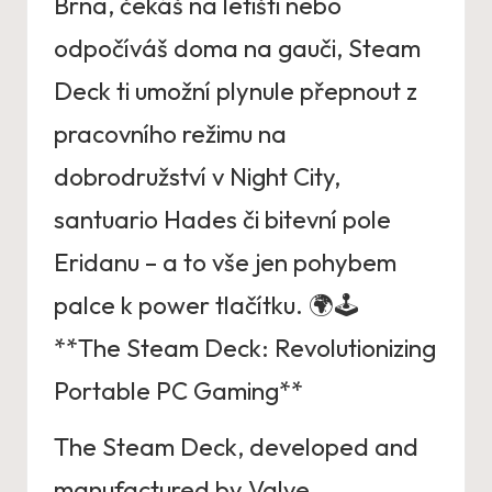
Brna, čekáš na letišti nebo
odpočíváš doma na gauči, Steam
Deck ti umožní plynule přepnout z
pracovního režimu na
dobrodružství v Night City,
santuario Hades či bitevní pole
Eridanu – a to vše jen pohybem
palce k power tlačítku. 🌍🕹️
**The Steam Deck: Revolutionizing
⁤Portable PC Gaming**
The Steam Deck, developed and
⁢manufactured by Valve‌