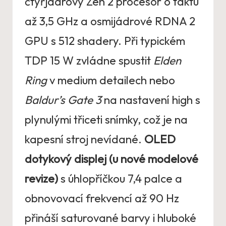
čtyřjádrový Zen 2 procesor o taktu
až 3,5 GHz a osmijádrové RDNA 2
GPU s 512 shadery. Při typickém
TDP 15 W zvládne spustit
Elden
Ring
v medium detailech nebo
Baldur’s Gate 3
na nastavení high s
plynulými třiceti snímky, což je na
kapesní stroj nevídané.
OLED
dotykový displej (u nové modelové
revize)
s úhlopříčkou 7,4 palce a
obnovovací frekvencí až 90 Hz
přináší saturované barvy i hluboké