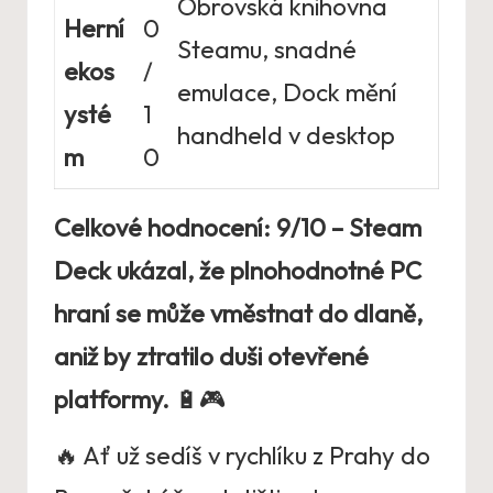
Obrovská knihovna
Herní
0
Steamu, snadné
ekos
/
emulace, Dock mění
ysté
1
handheld v desktop
m
0
Celkové hodnocení: 9/10 – Steam
Deck ukázal, že plnohodnotné PC
hraní se může vměstnat do dlaně,
aniž by ztratilo duši otevřené
platformy.
🔋🎮
🔥 Ať už sedíš v rychlíku z Prahy do