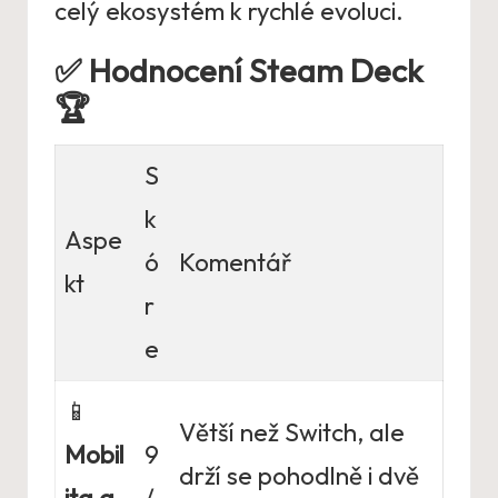
celý ekosystém k rychlé evoluci.
✅
Hodnocení Steam Deck
🏆
S
k
Aspe
ó
Komentář
kt
r
e
📱
Větší než Switch, ale
Mobil
9
drží se pohodlně i dvě