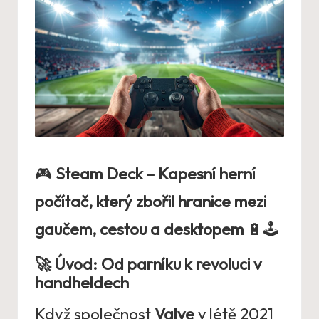
🎮
Steam Deck – Kapesní herní
počítač, který zbořil hranice mezi
gaučem, cestou a deskto­pem
🔋🕹️
🚀 Úvod: Od parníku k revoluci v
handheldech
Když společnost
Valve
v létě 2021