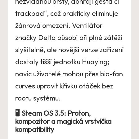
nezvládnou prsty, dohrají gesta či
trackpad“, což prakticky eliminuje
žánrová omezení. Ventilátor
značky Delta působí při plné zátěži
slyšitelně, ale novější verze zařízení
dostaly tišší jednotku Huaying;
navíc uživatelé mohou přes bio-fan
curves upravit křivku otáček bez
rootu systému.
🖥️ Steam OS 3.5: Proton,
kompozitor a magická vrstvička
kompatibility