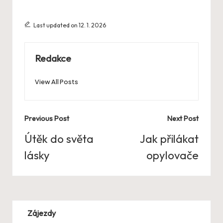
Last updated on 12. 1. 2026
Redakce
View All Posts
Post
Previous Post
Next Post
navigation
Útěk do světa
Jak přilákat
lásky
opylovače
Zájezdy