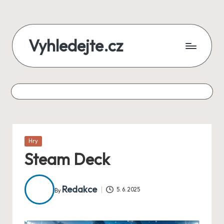
Skip
Vyhledejte.cz
to
content
zájezdy,
recenze,
produkty
i
Posted
půjčky
Hry
in
Steam Deck
na
jednom
Redakce
5. 6. 2025
By
Posted
místě
by