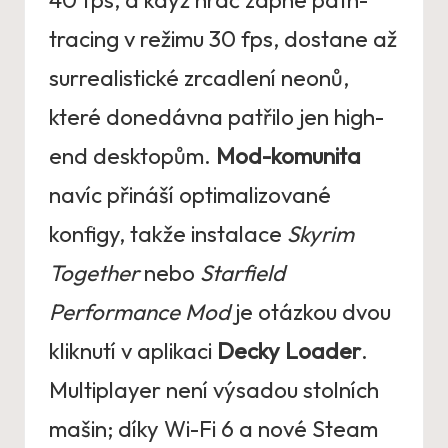
40 fps, a když hráč zapne path-
tracing v režimu 30 fps, dostane až
surrealistické zrcadlení neonů,
které donedávna patřilo jen high-
end desktopům.
Mod-komunita
navíc přináší optimalizované
konfigy, takže instalace
Skyrim
Together
nebo
Starfield
Performance Mod
je otázkou dvou
kliknutí v aplikaci
Decky Loader
.
Multiplayer není výsadou stolních
mašin; díky Wi-Fi 6 a nové Steam