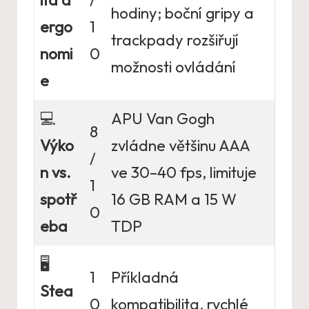
ita a
/
hodiny; boční gripy a
ergo
1
trackpady rozšiřují
nomi
0
možnosti ovládání
e
💻
APU Van Gogh
8
Výko
zvládne většinu AAA
/
n vs.
ve 30–40 fps, limituje
1
spotř
16 GB RAM a 15 W
0
eba
TDP
🖥️
1
Příkladná
Stea
0
kompatibilita, rychlé