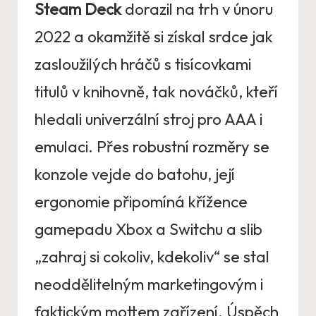
Steam Deck
dorazil na trh v únoru
2022 a okamžitě si získal srdce jak
zasloužilých hráčů s tisícovkami
titulů v knihovně, tak nováčků, kteří
hledali univerzální stroj pro AAA i
emulaci. Přes robustní rozměry se
konzole vejde do batohu, její
ergonomie připomíná křížence
gamepadu Xbox a Switchu a slib
„zahraj si cokoliv, kdekoliv“ se stal
neoddělitelným marketingovým i
faktickým mottem zařízení. Úspěch