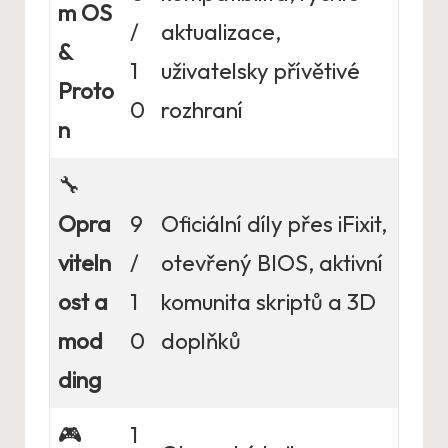
m OS
/
aktualizace,
&
1
uživatelsky přívětivé
Proto
0
rozhraní
n
🔧
Opra
9
Oficiální díly přes iFixit,
viteln
/
otevřený BIOS, aktivní
ost a
1
komunita skriptů a 3D
mod
0
doplňků
ding
🎮
1