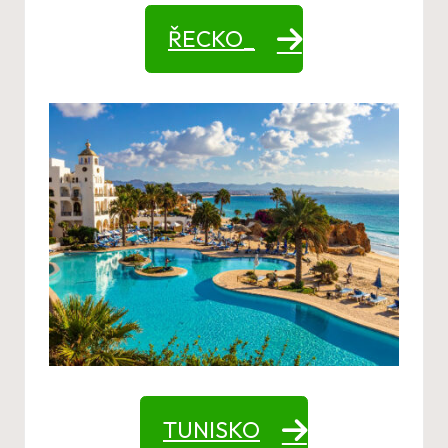
ŘECKO_
TUNISKO