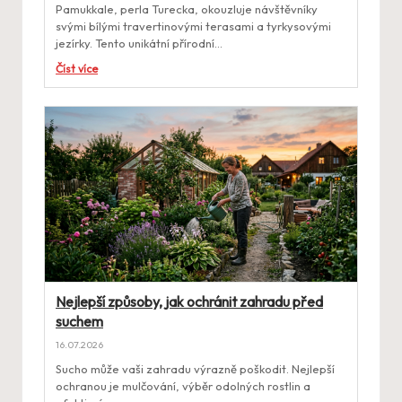
Pamukkale, perla Turecka, okouzluje návštěvníky
svými bílými travertinovými terasami a tyrkysovými
jezírky. Tento unikátní přírodní…
Číst více
Nejlepší způsoby, jak ochránit zahradu před
suchem
16.07.2026
Sucho může vaši zahradu výrazně poškodit. Nejlepší
ochranou je mulčování, výběr odolných rostlin a