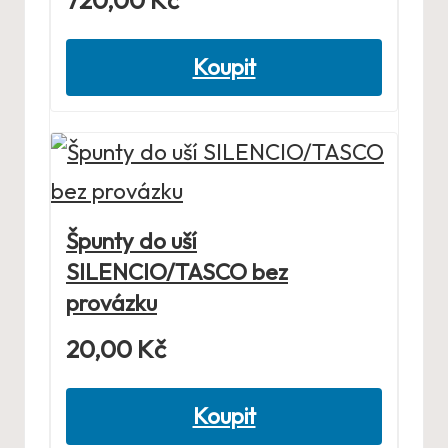
Koupit
Špunty do uší
SILENCIO/TASCO bez
provázku
20,00
Kč
Koupit