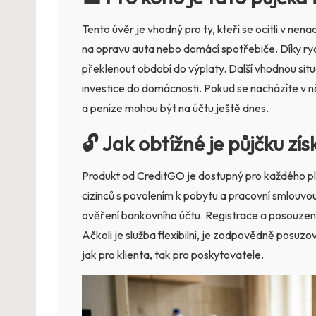
Tento úvěr je vhodný pro ty, kteří se ocitli v nen
na opravu auta nebo domácí spotřebiče. Díky rychl
překlenout období do výplaty. Další vhodnou sit
investice do domácnosti. Pokud se nacházíte v ně
a peníze mohou být na účtu ještě dnes.
🔓 Jak obtížné je půjčku zís
Produkt od CreditGO je dostupný pro každého p
cizinců s povolením k pobytu a pracovní smlouvou.
ověření bankovního účtu. Registrace a posouzení 
Ačkoli je služba flexibilní, je zodpovědně posuz
jak pro klienta, tak pro poskytovatele.