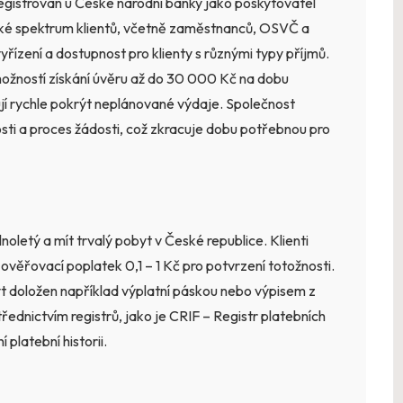
 registrován u České národní banky jako poskytovatel
roké spektrum klientů, včetně zaměstnanců, OSVČ a
yřízení a dostupnost pro klienty s různými typy příjmů.
ožností získání úvěru až do 30 000 Kč na dobu
bují rychle pokrýt neplánované výdaje. Společnost
sti a proces žádosti, což zkracuje dobu potřebnou pro
lnoletý a mít trvalý pobyt v České republice. Klienti
n ověřovací poplatek 0,1 – 1 Kč pro potvrzení totožnosti.
být doložen například výplatní páskou nebo výpisem z
řednictvím registrů, jako je CRIF – Registr platebních
 platební historii.