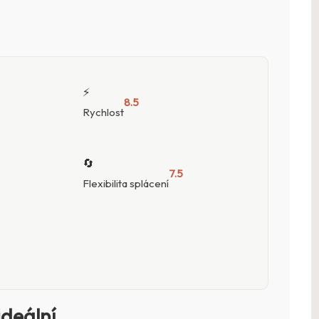
⚡
8.5
Rychlost
🔄
7.5
Flexibilita splácení
ideální