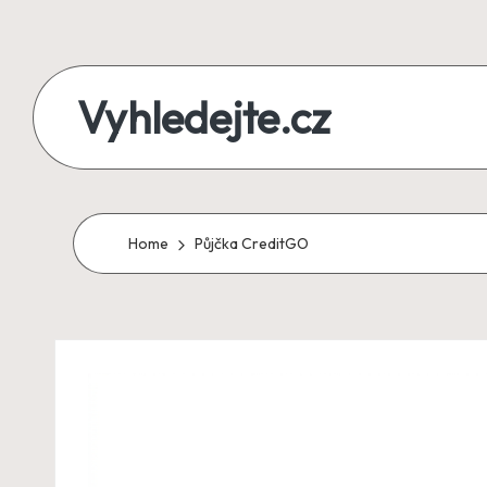
Skip
to
Vyhledejte.cz
content
zájezdy,
recenze,
produkty
Home
Půjčka CreditGO
i
půjčky
na
jednom
místě