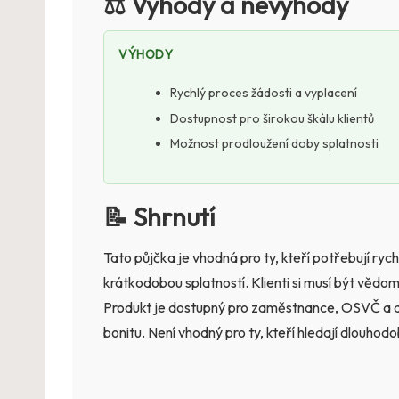
⚖️ Výhody a nevýhody
VÝHODY
Rychlý proces žádosti a vyplacení
Dostupnost pro širokou škálu klientů
Možnost prodloužení doby splatnosti
📝 Shrnutí
Tato půjčka je vhodná pro ty, kteří potřebují ry
krátkodobou splatností. Klienti si musí být vědom
Produkt je dostupný pro zaměstnance, OSVČ a důc
bonitu. Není vhodný pro ty, kteří hledají dlouhodo