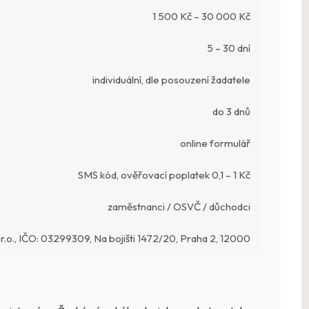
1 500 Kč – 30 000 Kč
5 – 30 dní
individuální, dle posouzení žadatele
do 3 dnů
online formulář
SMS kód, ověřovací poplatek 0,1 – 1 Kč
zaměstnanci / OSVČ / důchodci
r.o., IČO: 03299309, Na bojišti 1472/20, Praha 2, 12000