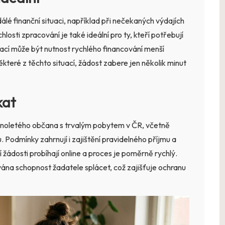
adálé finanční situaci, například při nečekaných výdajích
osti zpracování je také ideální pro ty, kteří potřebují
uací může být nutnost rychlého financování menší
které z těchto situací, žádost zabere jen několik minut
kat
lnoletého občana s trvalým pobytem v ČR, včetně
 Podmínky zahrnují i zajištění pravidelného příjmu a
žádosti probíhají online a proces je poměrně rychlý.
ována schopnost žadatele splácet, což zajišťuje ochranu