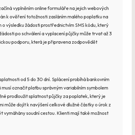
začíná vyplněním online formuláře na jejich webových
ván k ověření totožnosti zasláním malého poplatku na
n o výsledku žádosti prostřednictvím SMS kódu, který
žádosti po schválení a vyplacení půjčky může trvat až 3
znickou podporu, která je připravena zodpovědět
splatnosti od 5 do 30 dní. Splácení probíhá bankovním
i musí označit platbu správným variabilním symbolem
 prodloužit splatnost půjčky za poplatek, který je
mi může dojít k navýšení celkové dlužné částky o úrok z
být vymáhány soudní cestou. Klienti mají také možnost