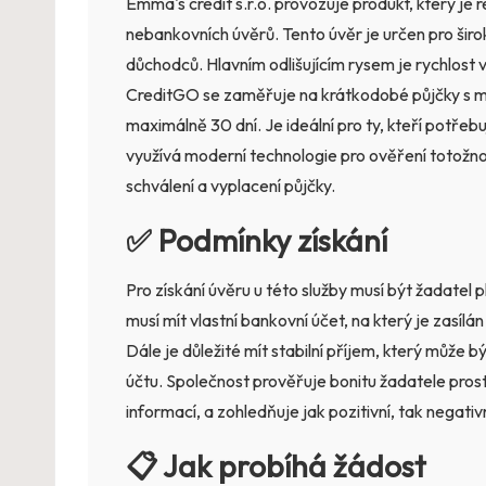
Emma's credit s.r.o. provozuje produkt, který je
nebankovních úvěrů. Tento úvěr je určen pro ši
důchodců. Hlavním odlišujícím rysem je rychlost v
CreditGO se zaměřuje na krátkodobé půjčky s m
maximálně 30 dní. Je ideální pro ty, kteří potře
využívá moderní technologie pro ověření totožno
schválení a vyplacení půjčky.
✅ Podmínky získání
Pro získání úvěru u této služby musí být žadatel p
musí mít vlastní bankovní účet, na který je zasílá
Dále je důležité mít stabilní příjem, který může 
účtu. Společnost prověřuje bonitu žadatele prost
informací, a zohledňuje jak pozitivní, tak negativní
📋 Jak probíhá žádost