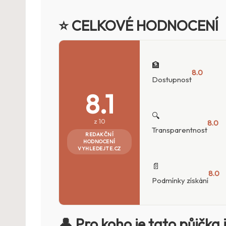
⭐ CELKOVÉ HODNOCENÍ
🏦
8.0
Dostupnost
8.1
🔍
z 10
8.0
Transparentnost
REDAKČNÍ
HODNOCENÍ
VYHLEDEJTE.CZ
📄
8.0
Podmínky získání
👤 Pro koho je tato půjčka 