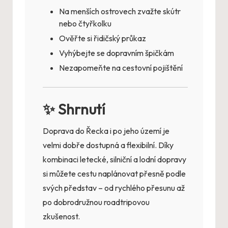
Na menších ostrovech zvažte skútr
nebo čtyřkolku
Ověřte si řidičský průkaz
Vyhýbejte se dopravním špičkám
Nezapomeňte na cestovní pojištění
✨ Shrnutí
Doprava do Řecka i po jeho území je
velmi dobře dostupná a flexibilní. Díky
kombinaci letecké, silniční a lodní dopravy
si můžete cestu naplánovat přesně podle
svých představ – od rychlého přesunu až
po dobrodružnou roadtripovou
zkušenost.