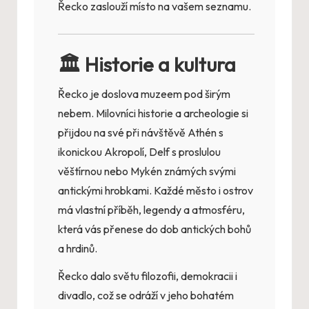
Řecko zaslouží místo na vašem seznamu.
🏛️ Historie a kultura
Řecko je doslova muzeem pod širým
nebem. Milovníci historie a archeologie si
přijdou na své při návštěvě Athén s
ikonickou Akropolí, Delf s proslulou
věštírnou nebo Mykén známých svými
antickými hrobkami. Každé město i ostrov
má vlastní příběh, legendy a atmosféru,
která vás přenese do dob antických bohů
a hrdinů.
Řecko dalo světu filozofii, demokracii i
divadlo, což se odráží v jeho bohatém