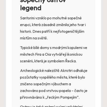
legend
Santorini vzniklo po mohutné sopečné
erupci, která zásadně změnila jeho tvar i
historii. Dnes patří k nejfotogeničtějším
místům na světě.
Typické bílé domy s modrými kopulemi ve
městech Fira a Oia vytvářejí ikonickou
scenérii, která je symbolem Řecka.
Archeologické naleziště Akrotiri odhaluje
pozůstatky vyspělého města, které bylo
zničeno sopečným výbuchem a
zachováno pod vrstvou popela – často je
přirovnáváno k „řeckým Pompejím“.
Ostrov je také známý svými unikátními