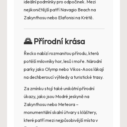
ideální podmínky pro odpočinek. Mezi
nejikoničtější patří Navagio Beach na
Zakynthosu nebo Elafonisi na Krétě.
🌄 Přírodní krása
Řecko nabízí rozmanitou přírodu, která
potěší milovníky hor, lesů i moře. Národní
parky jako Olymp nebo Vikos-Aoos lákají
na dechberoucí výhledy a turistické trasy.
Za zmínku stojí také unikátní přírodní
úkazy, jako jsou Modré jeskyně na
Zakynthosu nebo Meteora –
monumentální skalní útvary s kláštery,
které patří mezi nejpůsobivější místa v