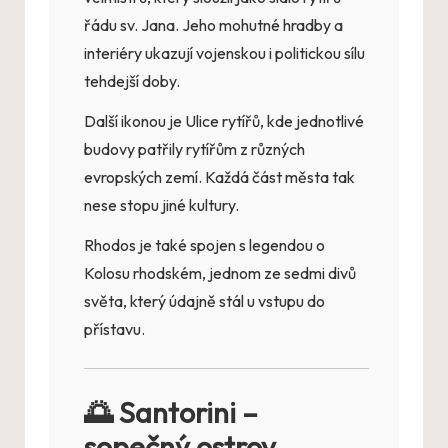
řádu sv. Jana. Jeho mohutné hradby a
interiéry ukazují vojenskou i politickou sílu
tehdejší doby.
Další ikonou je Ulice rytířů, kde jednotlivé
budovy patřily rytířům z různých
evropských zemí. Každá část města tak
nese stopu jiné kultury.
Rhodos je také spojen s legendou o
Kolosu rhodském, jednom ze sedmi divů
světa, který údajně stál u vstupu do
přístavu.
🌅 Santorini –
sopečný ostrov