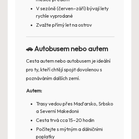
V sezóně (červen–září) bývají lety
rychle vyprodané
Zvažte přímý let na ostrov
🚗 Autobusem nebo autem
Cesta autem nebo autobusem je ideální
pro ty, kteří chtějí spojit dovolenou s
poznáváním dalších zemí.
Autem:
Trasy vedou přes Maďarsko, Srbsko
a Severní Makedonii
Cesta trvá cca 15–20 hodin
Počítejte s mýtným a dálničními
poplatky