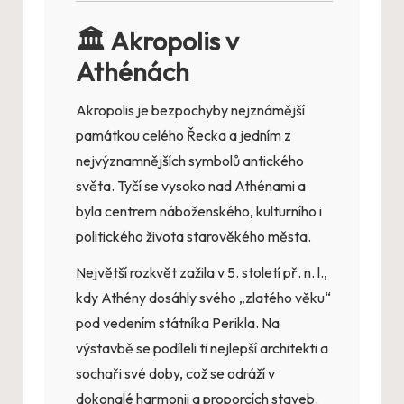
🏛️ Akropolis v
Athénách
Akropolis je bezpochyby nejznámější
památkou celého Řecka a jedním z
nejvýznamnějších symbolů antického
světa. Tyčí se vysoko nad Athénami a
byla centrem náboženského, kulturního i
politického života starověkého města.
Největší rozkvět zažila v 5. století př. n. l.,
kdy Athény dosáhly svého „zlatého věku“
pod vedením státníka Perikla. Na
výstavbě se podíleli ti nejlepší architekti a
sochaři své doby, což se odráží v
dokonalé harmonii a proporcích staveb.