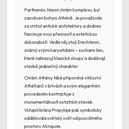
Parthenón, hlavní chrám komplexu, byl
zasvěcen bohyni Athéně. Je považován
za vrchol antické architektury a dodnes
fascinuje svou přesností a estetickou
dokonalostí. Vedle něj stojí Erechteion,
známý svými karyatidami – sochami žen,
které nahrazují klasické sloupy a dodávají
stavbě jedinečný charakter.
Chrám Athény Niké připomíná vítězství
Athéňanů v bitvách a svým elegantním
provedením kontrastuje s
monumentálností ostatních staveb.
Vstupní brána Propylaje pak symbolicky
oddělovala světský svět od posvátného
prostoru Akropole.