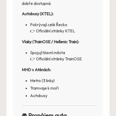
dobře dostupná.
Autobusy (KTEL):
Pokrývají celé Řecko
👉
Oficiální stránky KTEL
Vlaky (TrainOSE / Hellenic Train):
Spojují hlavní města
👉
Oficiální stránky TrainOSE
MHD v Aténách:
Metro (3 linky)
Tramvaje k moři
Autobusy
🚘 Pronájem auta