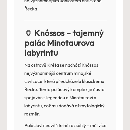
nejvýznamnějším událostem antického
Řecka.
🏺 Knóssos – tajemný
palác Minotaurova
labyrintu
Na ostrově Kréta se nachází Knóssos,
nejvýznamnější centrum minojské
civilizace, která předcházela klasickému
Řecku. Tento palácový komplex je často
spojován s legendou o Minotaurovi a
labyrintu, což mu dodává až mytologický
rozměr.
Palác byl neuvěřitelně rozsáhlý – měl více