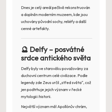
Dnes je celý areál pečlivě rekonstruován
a doplněn moderním muzeem, kde jsou
uchovány původní sochy, reliéfy a další
cenné artefakty.
🔮 Delfy – posvátné
srdce antického světa
Delfy byly ve starověku považovány za
duchovní centrum celé civilizace. Podle
legendy zde Zeus určil „střed světa“, což
jen podtrhuje jejich význam v řecké
mytologii i historii.
Největší význam měl Apollónův chrám,