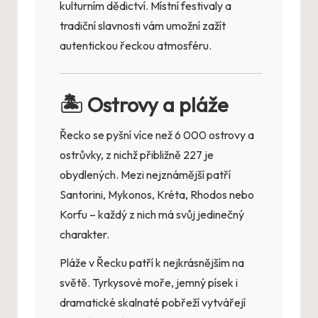
kulturním dědictví. Místní festivaly a
tradiční slavnosti vám umožní zažít
autentickou řeckou atmosféru.
🏝️ Ostrovy a pláže
Řecko se pyšní více než 6 000 ostrovy a
ostrůvky, z nichž přibližně 227 je
obydlených. Mezi nejznámější patří
Santorini, Mykonos, Kréta, Rhodos nebo
Korfu – každý z nich má svůj jedinečný
charakter.
Pláže v Řecku patří k nejkrásnějším na
světě. Tyrkysové moře, jemný písek i
dramatické skalnaté pobřeží vytvářejí