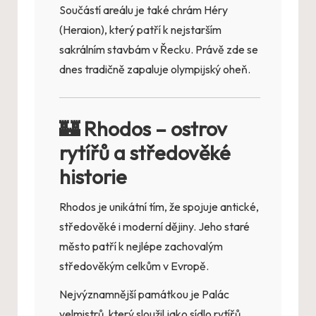
Součástí areálu je také chrám Héry
(Heraion), který patří k nejstarším
sakrálním stavbám v Řecku. Právě zde se
dnes tradičně zapaluje olympijský oheň.
🏰 Rhodos – ostrov
rytířů a středověké
historie
Rhodos je unikátní tím, že spojuje antické,
středověké i moderní dějiny. Jeho staré
město patří k nejlépe zachovalým
středověkým celkům v Evropě.
Nejvýznamnější památkou je Palác
velmistrů, který sloužil jako sídlo rytířů