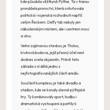
kde působila věštkyně Pýthie. Ta v transu
pronášela proroctví, která ovlivňovala
politická i vojenská rozhodnutí napříč
celým Řeckem. Delfy tak nebyly jen
náboženským místem, ale i centrem moci
a vlivu.
Velmi zajímavou stavbou je Tholos,
kruhová budova, jejíž přesný účel není
dodnes zcela objasněn. Právě tato
záhada z ní dělá jednu z
nejfotografovanějších částí areálu.
Součástí komplexu je také divadlo a
stadion, kde se konaly slavné pýthijské
hry. Ty kombinovaly sport, hudbu i
dramatická vystoupení a patřily k