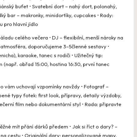
nský bufet • Svatební dort – nahý dort, polonahý,
dký bar – makronky, minidortíky, cupcakes • Rady:
 pro hlavní jídlo
áladu celého večera • DJ – flexibilní, menší nároky na
kt, atmosféra, doporučujeme 3–5členné sestavy •
cha), karaoke, tanec s rodiči • Užitečný tip:
např. obřad 15:00, hostina 16:30, první tanec
eo vám uchovají vzpomínky navždy • Fotograf –
bené typy fotek: first look, přípravy, detaily výzdoby,
večerní film nebo dokumentární styl • Rada: připravte
ěžné mít přání dárků předem • Jak si říct o dary? –
na cestu • Originální dary: personalizované mapy,