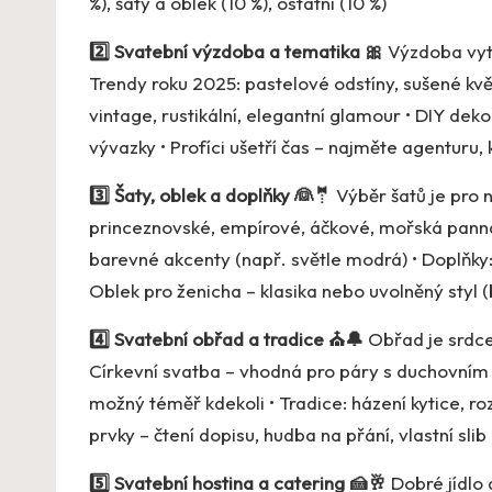
%), šaty a oblek (10 %), ostatní (10 %)
2️⃣ Svatební výzdoba a tematika 🎀
Výzdoba vytv
Trendy roku 2025: pastelové odstíny, sušené květi
vintage, rustikální, elegantní glamour • DIY deko
vývazky • Profíci ušetří čas – najměte agenturu, 
3️⃣ Šaty, oblek a doplňky 👰🤵
Výběr šatů je pro
princeznovské, empírové, áčkové, mořská panna •
barevné akcenty (např. světle modrá) • Doplňky:
Oblek pro ženicha – klasika nebo uvolněný styl (
4️⃣ Svatební obřad a tradice ⛪🔔
Obřad je srdce
Církevní svatba – vhodná pro páry s duchovním př
možný téměř kdekoli • Tradice: házení kytice, roz
prvky – čtení dopisu, hudba na přání, vlastní slib
5️⃣ Svatební hostina a catering 🍰🥂
Dobré jídlo 