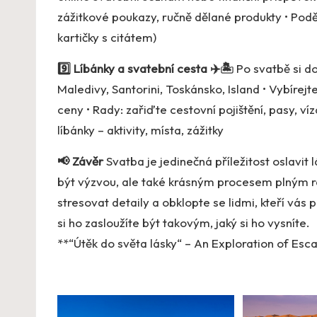
zážitkové poukazy, ručně dělané produkty • Podě
kartičky s citátem)
9️⃣ Líbánky a svatební cesta ✈️🏝️
Po svatbě si do
Maledivy, Santorini, Toskánsko, Island • Vybírejt
ceny • Rady: zařiďte cestovní pojištění, pasy, ví
líbánky – aktivity, místa, zážitky
📢 Závěr
Svatba je jedinečná příležitost oslavit
být výzvou, ale také krásným procesem plným rad
stresovat detaily a obklopte se lidmi, kteří vás 
si ho zasloužíte být takovým, jaký si ho vysníte.
**“Útěk do světa lásky“ – An Exploration of Esca