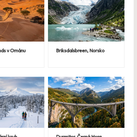
nds v Ománu
Briksdalsbreen, Norsko
ární kruh
Durmitor, Černá Hora