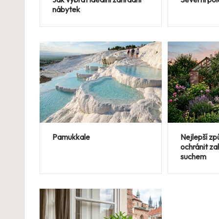
nábytek
Pamukkale
Nejlepší zp
ochránit z
suchem