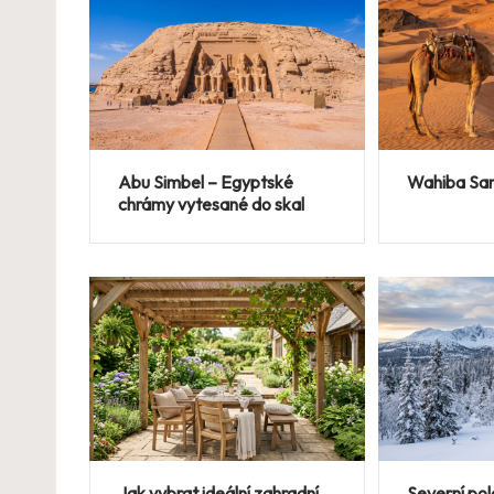
Abu Simbel – Egyptské
Wahiba Sa
chrámy vytesané do skal
Jak vybrat ideální zahradní
Severní pol