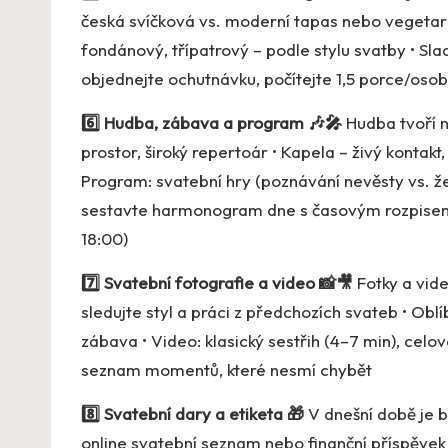
česká svíčková vs. moderní tapas nebo vegetariá
fondánový, třípatrový – podle stylu svatby • Sla
objednejte ochutnávku, počítejte 1,5 porce/osobu
6️⃣ Hudba, zábava a program 🎶🎤
Hudba tvoří n
prostor, široký repertoár • Kapela – živý konta
Program: svatební hry (poznávání nevěsty vs. ženi
sestavte harmonogram dne s časovým rozpisem (
18:00)
7️⃣ Svatební fotografie a video 📸🎥
Fotky a vid
sledujte styl a práci z předchozích svateb • Oblí
zábava • Video: klasický sestřih (4–7 min), celo
seznam momentů, které nesmí chybět
8️⃣ Svatební dary a etiketa 🎁
V dnešní době je b
online svatební seznam nebo finanční příspěvek 