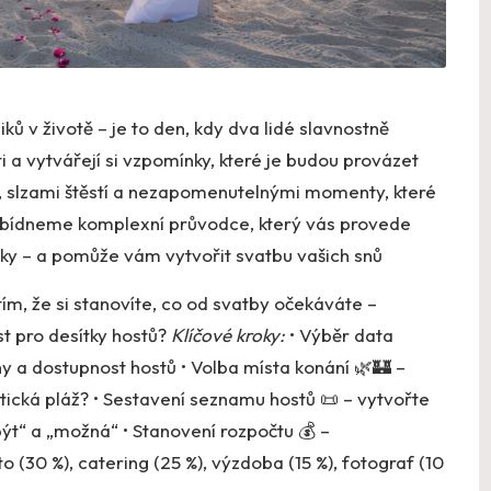
ů v životě – je to den, kdy dva lidé slavnostně
osti a vytvářejí si vzpomínky, které je budou provázet
 slzami štěstí a nezapomenutelnými momenty, které
abídneme komplexní průvodce, který vás provede
nky – a pomůže vám vytvořit svatbu vašich snů
ím, že si stanovíte, co od svatby očekáváte –
st pro desítky hostů?
Klíčové kroky:
• Výběr data
 a dostupnost hostů • Volba místa konání 🌿🏰 –
ická pláž? • Sestavení seznamu hostů 📜 – vytvořte
ýt“ a „možná“ • Stanovení rozpočtu 💰 –
o (30 %), catering (25 %), výzdoba (15 %), fotograf (10