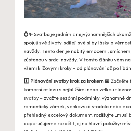
💍✨
Svatba je jedním z nejvýznamnějších okamžik
spojují své životy, sdílejí své sliby lásky a věrn
navždy. Tento den je nabitý emocemi, smíchem,
zůstanou v srdci navždy. V tomto článku vám n
všemi klíčovými kroky – od plánování až po líbá
1️⃣ Plánování svatby krok za krokem 📅
Začněte t
komorní oslavu s nejbližšími nebo velkou slavno
svatby – zvažte sezónní podmínky, významné dny
romantický zámek, venkovská stodola nebo exot
přehledný excelový dokument, rozlišujte „musí b
doporučujeme rozdělit jej na hlavní položky: míst