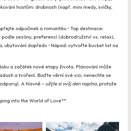
kování hostům: drobnosti (např. mini medy, svíčky,
přejte odpočinek a romantiku • Top destinace:
e podle sezóny, preferencí (dobrodružství vs. relax),
za, ubytování dopředu • Nápad: vytvořte bucket list na
 lásku a začátek nové etapy života. Plánování může
osti a tvoření. Buďte věrní své vizi, nenechte se
podporují. A hlavně –
užijte si svůj den naplno
, protože
ping into the World ⁢of Love**