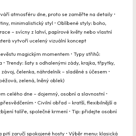
áří atmosféru dne, proto se zaměřte na detaily •
ny, minimalistický styl • Oblíbené styly: boho,
race – svícny z lahví, papírové květy nebo vlastní
která vytvoří ucelený vizuální koncept
 nevěstu magickým momentem • Typy střihů:
 Trendy: šaty s odhalenými zády, krajka, třpytky,
 závoj, čelenka, náhrdelník – sladěné s účesem •
béžová, zelená, lněný oblek)
m celého dne – dojemný, osobní a slavnostní •
esvědčením • Civilní obřad – kratší, flexibilnější a
bíjení talíře, společné krmení • Tip: přidejte osobní
a pití zaručí spokojené hosty • Výběr menu: klasická