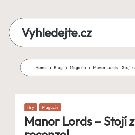
Skip
to
Vyhledejte.cz
content
zájezdy,
recenze,
produkty
Home
Blog
Magazín
Manor Lords – Stojí z
i
půjčky
na
jednom
místě
Posted
Hry
Magazín
in
Manor Lords – Stojí z
recenze!