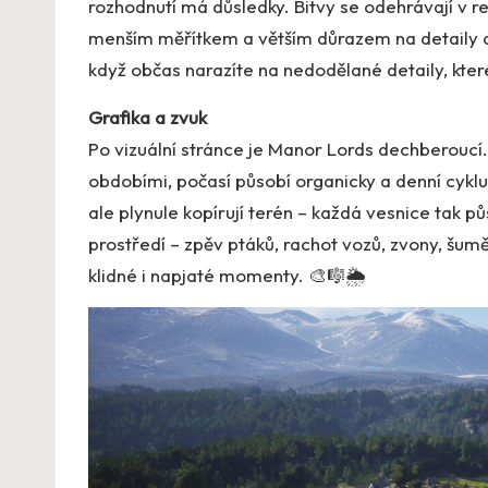
rozhodnutí má důsledky. Bitvy se odehrávají v re
menším měřítkem a větším důrazem na detaily a m
když občas narazíte na nedodělané detaily, které 
Grafika a zvuk
Po vizuální stránce je Manor Lords dechberoucí. K
obdobími, počasí působí organicky a denní cykl
ale plynule kopírují terén – každá vesnice tak 
prostředí – zpěv ptáků, rachot vozů, zvony, šum
klidné i napjaté momenty. 🎨🎼🌦️