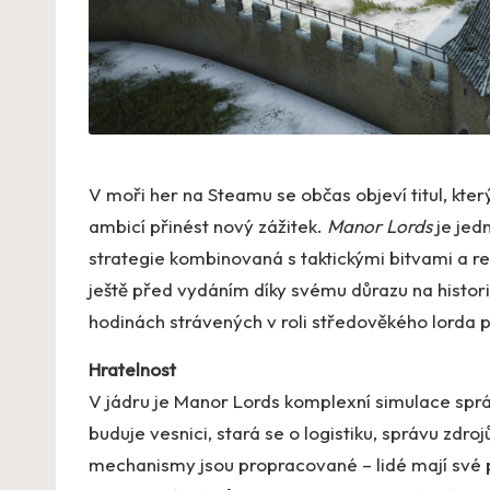
V moři her na Steamu se občas objeví titul, kte
ambicí přinést nový zážitek.
Manor Lords
je jed
strategie kombinovaná s taktickými bitvami a re
ještě před vydáním díky svému důrazu na histori
hodinách strávených v roli středověkého lorda p
Hratelnost
V jádru je Manor Lords komplexní simulace spr
buduje vesnici, stará se o logistiku, správu zdro
mechanismy jsou propracované – lidé mají své p