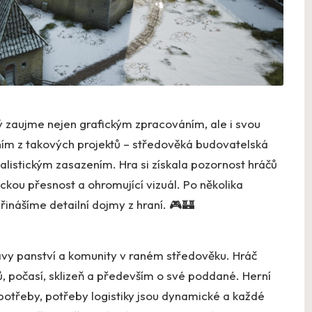
rý zaujme nejen grafickým zpracováním, ale i svou
ním z takových projektů – středověká budovatelská
alistickým zasazením. Hra si získala pozornost hráčů
ckou přesnost a ohromující vizuál. Po několika
řinášíme detailní dojmy z hraní. 🎮🏰
ávy panství a komunity v raném středověku. Hráč
jů, počasí, sklizeň a především o své poddané. Herní
otřeby, potřeby logistiky jsou dynamické a každé