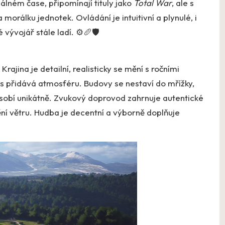
álném čase, připomínají tituly jako
Total War
, ale s
orálku jednotek. Ovládání je intuitivní a plynulé, i
vývojář stále ladí. ⚙️🥖🛡️
rajina je detailní, realisticky se mění s ročními
us přidává atmosféru. Budovy se nestaví do mřížky,
působí unikátně. Zvukový doprovod zahrnuje autentické
ění větru. Hudba je decentní a výborně doplňuje