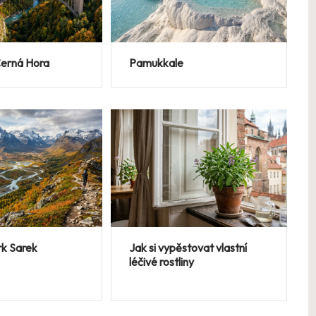
Černá Hora
Pamukkale
rk Sarek
Jak si vypěstovat vlastní
léčivé rostliny