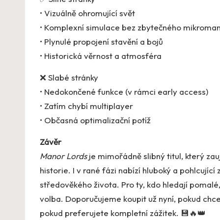
• Vizuálně ohromující svět
• Komplexní simulace bez zbytečného mikrom
• Plynulé propojení stavění a bojů
• Historická věrnost a atmosféra
❌ Slabé stránky
• Nedokončené funkce (v rámci early access)
• Zatím chybí multiplayer
• Občasná optimalizační potíž
Závěr
Manor Lords
je mimořádně slibný titul, který za
historie. I v rané fázi nabízí hluboký a pohlcujíc
středověkého života. Pro ty, kdo hledají pomalé,
volba. Doporučujeme koupit už nyní, pokud chcet
pokud preferujete kompletní zážitek. 💾🔥👑