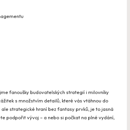
anagementu
ujme fanoušky budovatelských strategií i milovníky
í zážitek s množstvím detailů, které vás vtáhnou do
 ale strategické hraní bez fantasy prvků, je to jasná
e podpořit vývoj – a nebo si počkat na plné vydání,