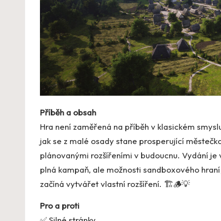
Příběh a obsah
Hra není zaměřená na příběh v klasickém smyslu, 
jak se z malé osady stane prosperující městečk
plánovanými rozšířeními v budoucnu. Vydání je v
plná kampaň, ale možnosti sandboxového hraní 
začíná vytvářet vlastní rozšíření. 🏗️🪵💡
Pro a proti
✅ Silné stránky