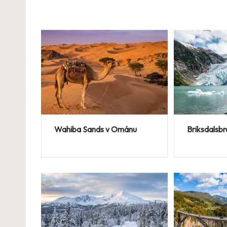
Wahiba Sands v Ománu
Briksdalsb