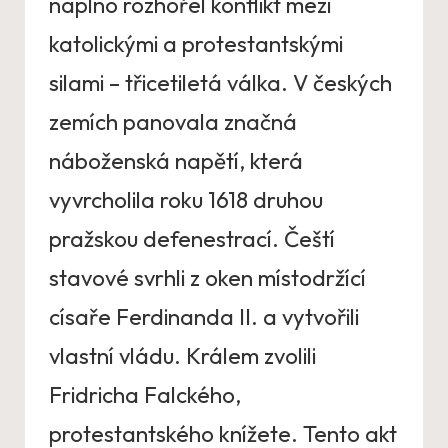
naplno rozhořel konflikt mezi
katolickými a protestantskými
silami – třicetiletá válka. V českých
zemích panovala značná
náboženská napětí, která
vyvrcholila roku 1618 druhou
pražskou defenestrací. Čeští
stavové svrhli z oken místodržící
císaře Ferdinanda II. a vytvořili
vlastní vládu. Králem zvolili
Fridricha Falckého,
protestantského knížete. Tento akt