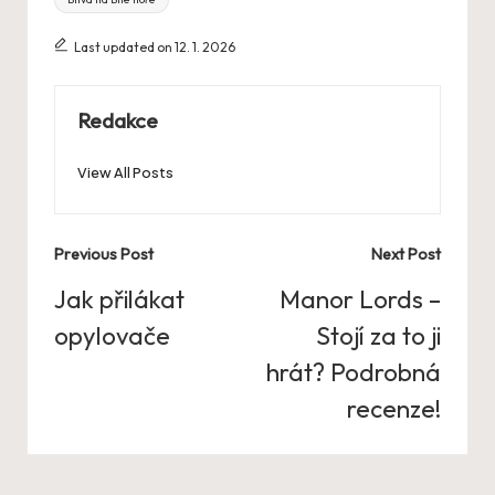
Last updated on 12. 1. 2026
Redakce
View All Posts
Post
Previous Post
Next Post
navigation
Jak přilákat
Manor Lords –
opylovače
Stojí za to ji
hrát? Podrobná
recenze!