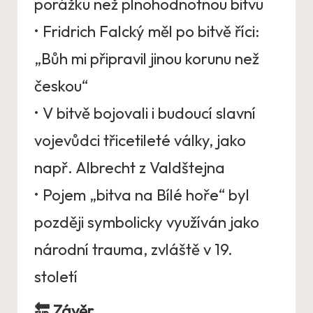
porážku než plnohodnotnou bitvu
• Fridrich Falcký měl po bitvě říci:
„Bůh mi připravil jinou korunu než
českou“
• V bitvě bojovali i budoucí slavní
vojevůdci třicetileté války, jako
např. Albrecht z Valdštejna
• Pojem „bitva na Bílé hoře“ byl
později symbolicky využíván jako
národní trauma, zvláště v 19.
století
🔚
Závěr