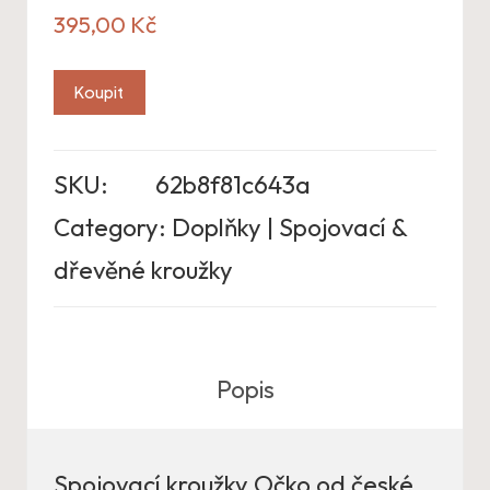
395,00
Kč
Koupit
SKU:
62b8f81c643a
Category:
Doplňky | Spojovací &
dřevěné kroužky
Popis
Spojovací kroužky Očko od české