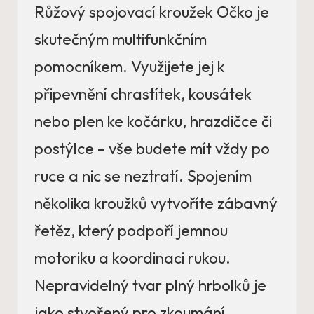
Růžový spojovací kroužek Očko je
skutečným multifunkčním
pomocníkem. Využijete jej k
připevnění chrastítek, kousátek
nebo plen ke kočárku, hrazdičce či
postýlce – vše budete mít vždy po
ruce a nic se neztratí. Spojením
několika kroužků vytvoříte zábavný
řetěz, který podpoří jemnou
motoriku a koordinaci rukou.
Nepravidelný tvar plný hrbolků je
jako stvořený pro zkoumání