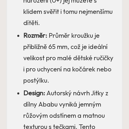
narození (0+) jej můžete s
klidem svěřit i tomu nejmenšímu
dítěti.
Rozměr:
Průměr kroužku je
přibližně 65 mm, což je ideální
velikost pro malé dětské ručičky
i pro uchycení na kočárek nebo
postýlku.
Design:
Autorský návrh Jitky z
dílny Ababu vyniká jemným
růžovým odstínem a matnou
texturou s tečkami. Tento