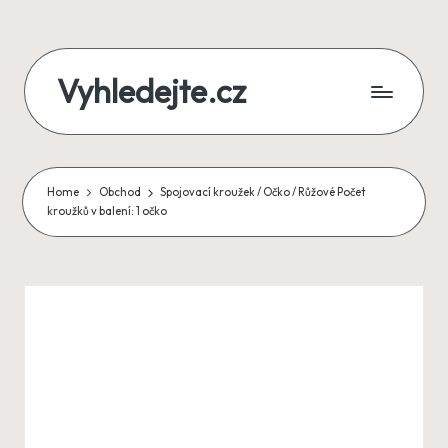
Skip
Vyhledejte.cz
to
content
zájezdy,
recenze,
Home
Obchod
Spojovací kroužek / Očko / Růžové Počet
produkty
kroužků v balení: 1 očko
i
půjčky
na
jednom
místě