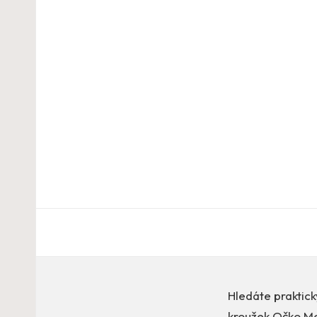
Hledáte praktick
kroužek Očko Me