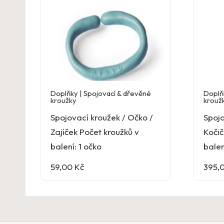
Doplňky | Spojovací & dřevěné
Doplň
kroužky
krouž
Spojovací kroužek / Očko /
Spojo
Zajíček Počet kroužků v
Kočič
balení: 1 očko
balen
59,00
Kč
395,