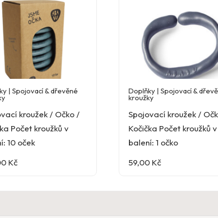
ky | Spojovací & dřevěné
Doplňky | Spojovací & dřev
ky
kroužky
vací kroužek / Očko /
Spojovací kroužek / Očk
ka Počet kroužků v
Kočička Počet kroužků v
í: 10 oček
balení: 1 očko
00
Kč
59,00
Kč