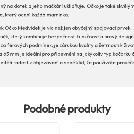
mný na dotek a jeho mačkání uklidňuje. Očko je také skvěl
a, který ocení každá maminka.
k Očko Medvídek je víc než jen obyčejný spojovací prvek. 
něk, který kombinuje bezpečnost, funkčnost a hravý design
za férových podmínek, je zárukou kvality a šetrnosti k živo
a 65 mm je ideální pro připevnění na jakýkoliv typ kočárku č
ítěti radost z objevování a sobě klid, že používáte prově
Podobné produkty