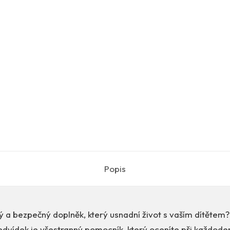
Popis
ý a bezpečný doplněk, který usnadní život s vaším dítětem
dvídek je všestranný pomocník, který oceníte při každode