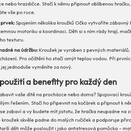
e nebo hrazdičce. Stačí k němu připnout oblíbenou hračku
áte vše po ruce.
 prvek:
Spojením několika kroužků Očko vytvoříte zábavný ř
emnou motoriku a koordinaci. Děti si s ním rády hrají, mačk
ho texturu.
nadné na údržbu:
Kroužek je vyroben z pevných materiálů, k
házení. Pro očištění ho stačí omýt teplou vodou. Při prvn
 jej jednoduše vyměníte za nový.
použití a benefity pro každý den
 zabavit vaše dítě na procházce nebo doma? Spojovací kro
lým řešením. Stačí ho připevnit na kočárek a připnout k n
ě se zabaví a vy budete mít jistotu, že hračka neupadne na
ře kroužek skvěle padne do malých ručiček a podporuje při
tarší děti může posloužit i jako antistresová pomůcka – ma