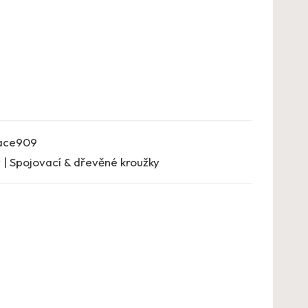
ace909
 | Spojovací & dřevěné kroužky