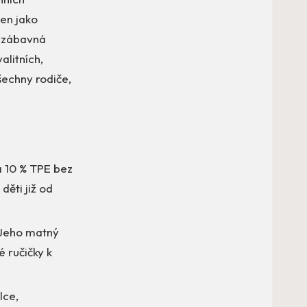
jen jako
o zábavná
alitních,
šechny rodiče,
a 10 % TPE bez
děti již od
 Jeho matný
 ručičky k
lce,