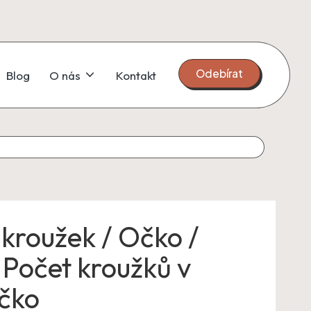
Odebírat
Blog
O nás
Kontakt
 kroužek / Očko /
Počet kroužků v
očko