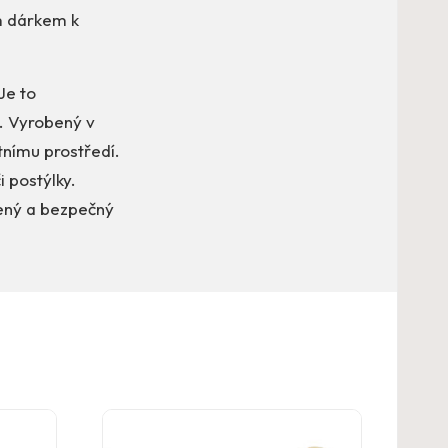
ým dárkem k
Je to
. Vyrobený v
tnímu prostředí.
i postýlky.
řený a bezpečný