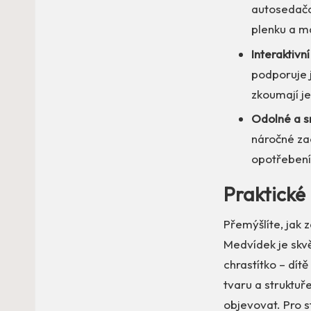
autosedačc
plenku a m
Interaktivní
podporuje j
zkoumají je
Odolné a s
náročné zac
opotřebení
Praktické 
Přemýšlíte, jak
Medvídek je skvě
chrastítko – dít
tvaru a struktu
objevovat. Pro s