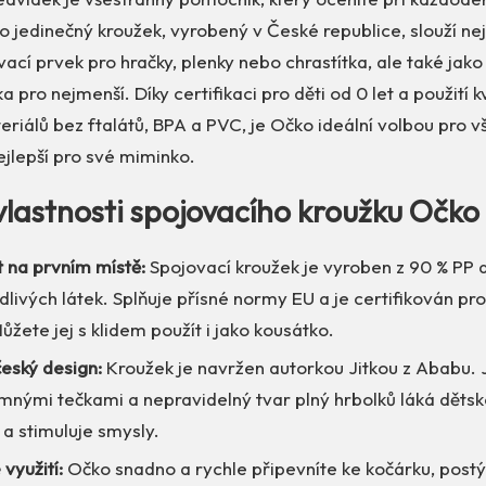
o jedinečný kroužek, vyrobený v České republice, slouží ne
vací prvek pro hračky, plenky nebo chrastítka, ale také jak
ka pro nejmenší. Díky certifikaci pro děti od 0 let a použití kv
iálů bez ftalátů, BPA a PVC, je Očko ideální volbou pro v
nejlepší pro své miminko.
vlastnosti spojovacího kroužku Očko
 na prvním místě:
Spojovací kroužek je vyroben z 90 % PP 
livých látek. Splňuje přísné normy EU a je certifikován pro 
ůžete jej s klidem použít i jako kousátko.
český design:
Kroužek je navržen autorkou Jitkou z Ababu.
mnými tečkami a nepravidelný tvar plný hrbolků láká dětské
a stimuluje smysly.
využití:
Očko snadno a rychle připevníte ke kočárku, postý