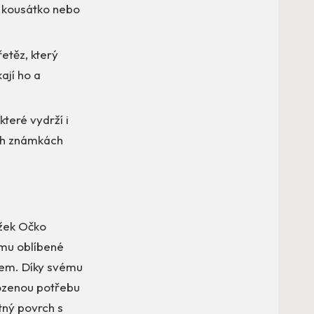
, kousátko nebo
etěz, který
ají ho a
teré vydrží i
ích známkách
užek Očko
ěmu oblíbené
 zem. Díky svému
rozenou potřebu
tný povrch s