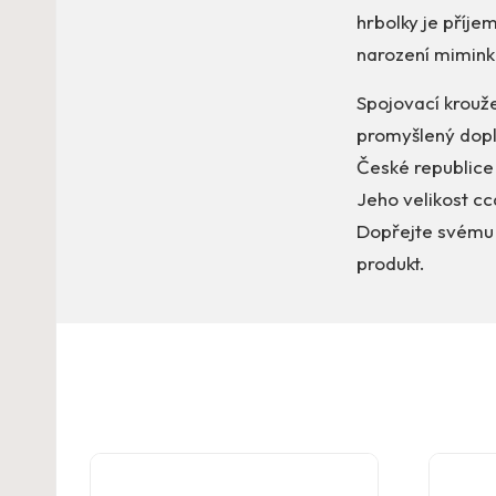
hrbolky je příje
narození mimink
Spojovací krouže
promyšlený dopl
České republice 
Jeho velikost cc
Dopřejte svému d
produkt.