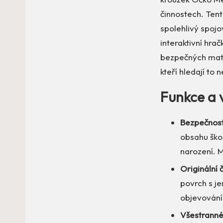
činnostech. Tent
spolehlivý spojo
interaktivní hrač
bezpečných mater
kteří hledají to 
Funkce a 
Bezpečnost
obsahu škod
narození. M
Originální 
povrch s je
objevování 
Všestranné 