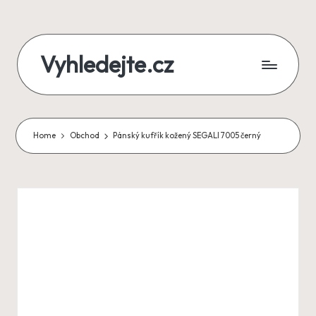
Skip
Vyhledejte.cz
to
content
zájezdy,
recenze,
Home
Obchod
Pánský kufřík kožený SEGALI 7005 černý
produkty
i
půjčky
na
jednom
místě