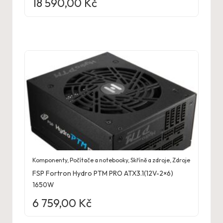
18 590,00
Kč
Komponenty
,
Počítače a notebooky
,
Skříně a zdroje
,
Zdroje
FSP Fortron Hydro PTM PRO ATX3.1(12V-2×6)
1650W
6 759,00
Kč