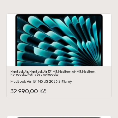
MacBook Air
,
MacBook Air 13" M5
,
MacBook Air M5
,
MacBook
,
Notebooky
,
Počítače a notebooky
MacBook Air 13″ M5 US 2026 Stříbrný
32 990,00
Kč