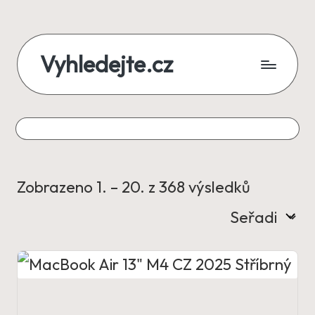
Skip
Vyhledejte.cz
to
content
zájezdy,
recenze,
produkty
i
Seřazen
Zobrazeno 1. – 20. z 368 výsledků
půjčky
od
na
nejnovějš
jednom
místě