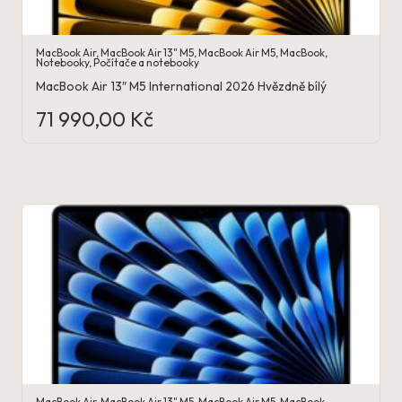
MacBook Air
,
MacBook Air 13" M5
,
MacBook Air M5
,
MacBook
,
Notebooky
,
Počítače a notebooky
MacBook Air 13″ M5 International 2026 Hvězdně bílý
71 990,00
Kč
MacBook Air
,
MacBook Air 13" M5
,
MacBook Air M5
,
MacBook
,