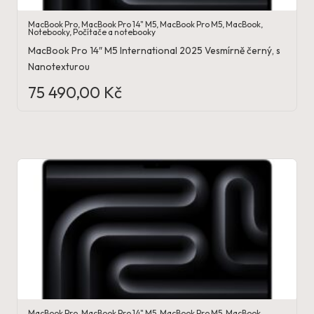
MacBook Pro
,
MacBook Pro 14" M5
,
MacBook Pro M5
,
MacBook
,
Notebooky
,
Počítače a notebooky
MacBook Pro 14″ M5 International 2025 Vesmírně černý, s
Nanotexturou
75 490,00
Kč
MacBook Pro
,
MacBook Pro 14" M5
,
MacBook Pro M5
,
MacBook
,