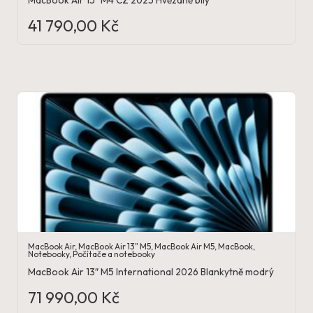
MacBook Air 15″ M4 CZ 2025 Hvězdně bílý
41 790,00
Kč
MacBook Air
,
MacBook Air 13" M5
,
MacBook Air M5
,
MacBook
,
Notebooky
,
Počítače a notebooky
MacBook Air 13″ M5 International 2026 Blankytně modrý
71 990,00
Kč