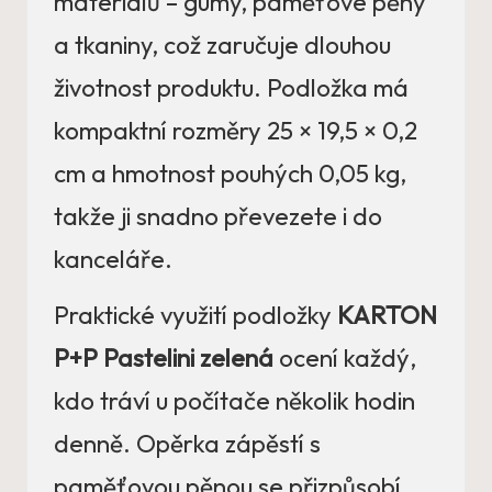
materiálů – gumy, paměťové pěny
a tkaniny, což zaručuje dlouhou
životnost produktu. Podložka má
kompaktní rozměry 25 × 19,5 × 0,2
cm a hmotnost pouhých 0,05 kg,
takže ji snadno převezete i do
kanceláře.
Praktické využití podložky
KARTON
P+P Pastelini zelená
ocení každý,
kdo tráví u počítače několik hodin
denně. Opěrka zápěstí s
paměťovou pěnou se přizpůsobí