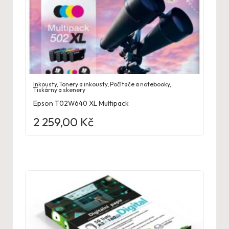
Inkousty
,
Tonery a inkousty
,
Počítače a notebooky
,
Tiskárny a skenery
Epson T02W640 XL Multipack
2 259,00
Kč