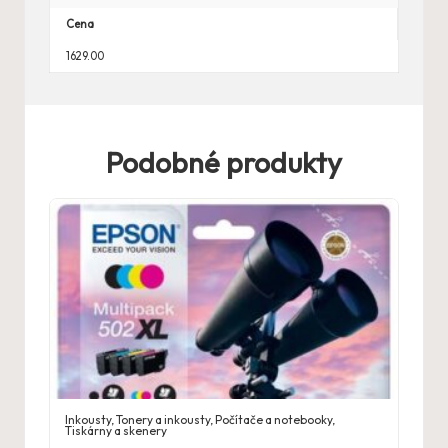
Cena
1629.00
Podobné produkty
Inkousty
,
Tonery a inkousty
,
Počítače a notebooky
,
Tiskárny a skenery