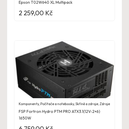
Epson T02W640 XL Multipack
2 259,00
Kč
Komponenty
,
Počítače a notebooky
,
Skříně a zdroje
,
Zdroje
FSP Fortron Hydro PTM PRO ATX3.1(12V-2×6)
1650W
6 759,00
Kč