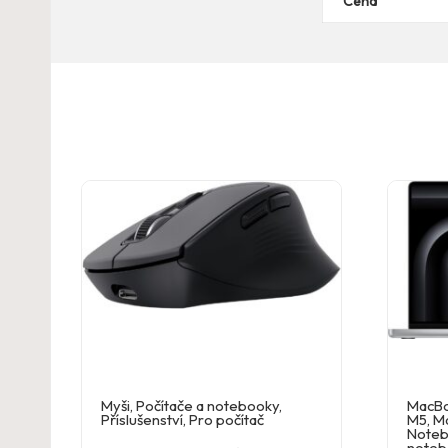
Cena
Myši
,
Počítače a notebooky
,
MacBo
Příslušenství
,
Pro počítač
M5
,
M
Noteb
noteb