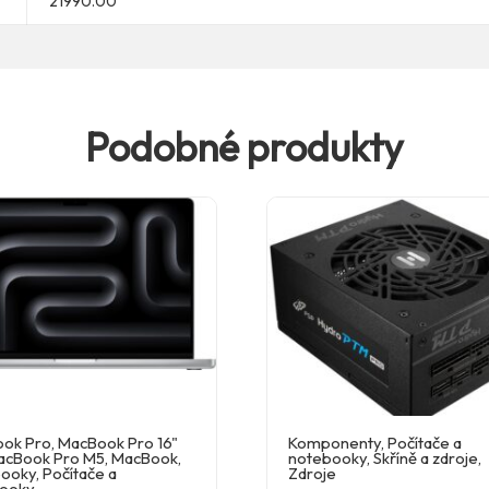
21990.00
Podobné produkty
ok Pro
,
MacBook Pro 16"
Komponenty
,
Počítače a
acBook Pro M5
,
MacBook
,
notebooky
,
Skříně a zdroje
,
ooky
,
Počítače a
Zdroje
ooky