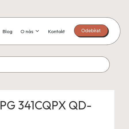
Odebírat
Blog
O nás
Kontakt
MPG 341CQPX QD-