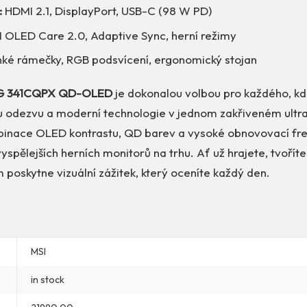
:
HDMI 2.1, DisplayPort, USB-C (98 W PD)
 OLED Care 2.0, Adaptive Sync, herní režimy
ké rámečky, RGB podsvícení, ergonomický stojan
G 341CQPX QD-OLED
je dokonalou volbou pro každého, kd
u odezvu a moderní technologie v jednom zakřiveném ultr
inace OLED kontrastu, QD barev a vysoké obnovovací fre
vyspělejších herních monitorů na trhu. Ať už hrajete, tvořít
poskytne vizuální zážitek, který oceníte každý den.
MSI
in stock