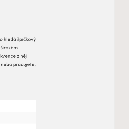
o hledá špičkový
aširokém
kvence z něj
e nebo pracujete,