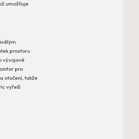
což umožňuje
kvělým
atek prostoru
bo vývojové
onitor pro
a otočení, takže
íc vyřeší