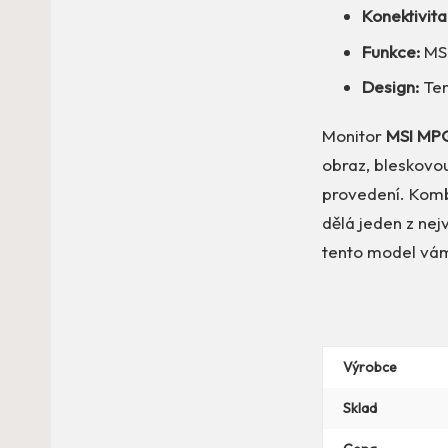
Konektivita
Funkce:
MSI
Design:
Ten
Monitor
MSI MP
obraz, bleskovo
provedení. Komb
dělá jeden z nej
tento model vám 
Výrobce
Sklad