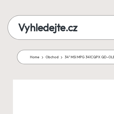
Skip
to
Vyhledejte.cz
content
zájezdy,
recenze,
produkty
Home
Obchod
34″ MSI MPG 341CQPX QD-OL
i
půjčky
na
jednom
místě