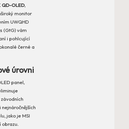
X QD-OLED
,
aširoký monitor
išením UWQHD
ms (GtG) vám
í i pohlcující
dokonalé černé a
vé úrovni
OLED panel,
liminuje
a závodních
 nejnáročnějších
u, jako je MSI
í obrazu.