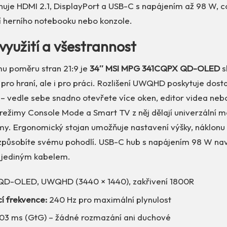
rnuje HDMI 2.1, DisplayPort a USB-C s napájením až 98 W, 
í herního notebooku nebo konzole.
využití a všestrannost
mu poměru stran 21:9 je
34″ MSI MPG 341CQPX QD-OLED
s
ro hraní, ale i pro práci. Rozlišení UWQHD poskytuje dost
 – vedle sebe snadno otevřete více oken, editor videa ne
 režimy Console Mode a Smart TV z něj dělají univerzální m
my. Ergonomický stojan umožňuje nastavení výšky, náklonu 
izpůsobíte svému pohodlí. USB-C hub s napájením 98 W nav
í jediným kabelem.
QD-OLED, UWQHD (3440 × 1440), zakřivení 1800R
 frekvence:
240 Hz pro maximální plynulost
03 ms (GtG) – žádné rozmazání ani duchové