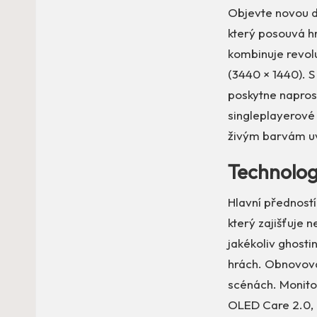
Objevte novou d
který posouvá hr
kombinuje revo
(3440 × 1440). 
poskytne naprost
singleplayerové 
živým barvám uvi
Technolog
Hlavní přednost
který zajišťuje 
jakékoliv ghosti
hrách. Obnovovac
scénách. Monito
OLED Care 2.0, k