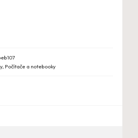
beb107
y
,
Počítače a notebooky