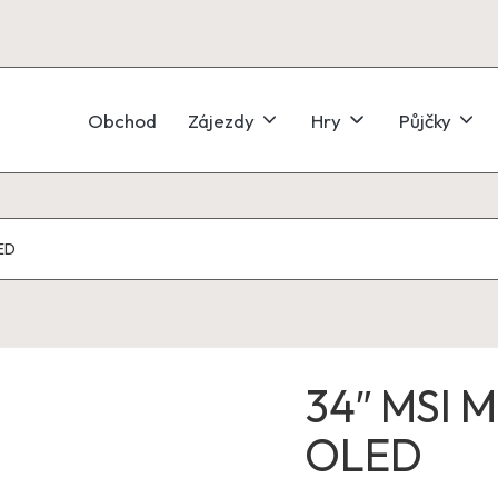
Obchod
Zájezdy
Hry
Půjčky
ED
34″ MSI 
OLED