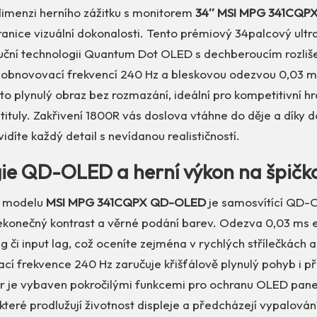
imenzi herního zážitku s monitorem
34″ MSI MPG 341CQP
anice vizuální dokonalosti. Tento prémiový 34palcový ultr
luční technologii Quantum Dot OLED s dechberoucím rozl
S obnovovací frekvencí 240 Hz a bleskovou odezvou 0,03 
o plynulý obraz bez rozmazání, ideální pro kompetitivní hran
tituly. Zakřivení 1800R vás doslova vtáhne do děje a díky 
díte každý detail s nevídanou realističností.
ie QD-OLED a herní výkon na špičko
í modelu
MSI MPG 341CQPX QD-OLED
je samosvítící QD-
nekonečný kontrast a věrné podání barev. Odezva 0,03 ms e
ng či input lag, což oceníte zejména v rychlých střílečkách 
í frekvence 240 Hz zaručuje křišťálově plynulý pohyb i při
r je vybaven pokročilými funkcemi pro ochranu OLED panel
teré prodlužují životnost displeje a předcházejí vypalován