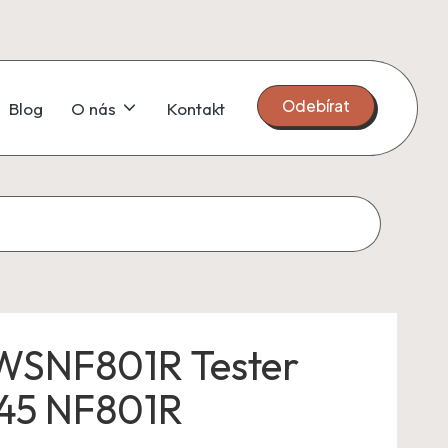
Odebírat
Blog
O nás
Kontakt
SNF801R Tester
J45 NF801R