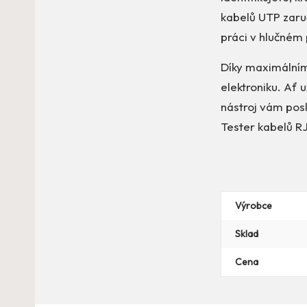
kabelů UTP zaruč
práci v hlučném 
Díky maximálnímu
elektroniku. Ať u
nástroj vám posk
Tester kabelů RJ
Výrobce
Sklad
Cena