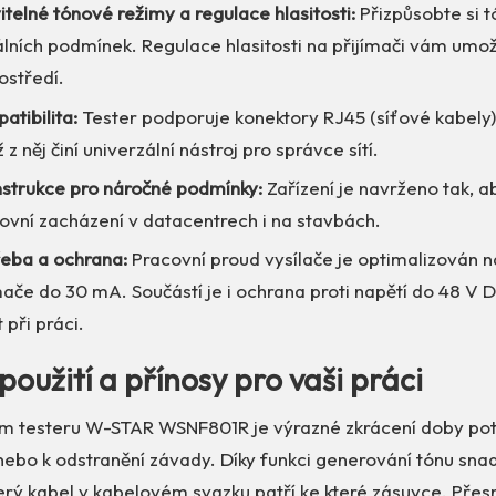
telné tónové režimy a regulace hlasitosti:
Přizpůsobte si t
lních podmínek. Regulace hlasitosti na přijímači vám umož
ostředí.
atibilita:
Tester podporuje konektory RJ45 (síťové kabely) i
 z něj činí univerzální nástroj pro správce sítí.
strukce pro náročné podmínky:
Zařízení je navrženo tak, a
ovní zacházení v datacentrech i na stavbách.
řeba a ochrana:
Pracovní proud vysílače je optimalizován 
ače do 30 mA. Součástí je i ochrana proti napětí do 48 V D
při práci.
použití a přínosy pro vaši práci
m testeru W-STAR WSNF801R je výrazné zkrácení doby pot
nebo k odstranění závady. Díky funkci generování tónu sna
který kabel v kabelovém svazku patří ke které zásuvce. Přes