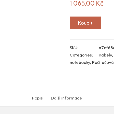
1 065,00
Kč
Koupit
SKU:
a7cf68
Categories:
Kabely,
notebooky
,
Počítačová 
Popis
Další informace