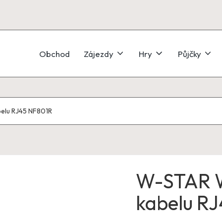
Obchod
Zájezdy
Hry
Půjčky
elu RJ45 NF801R
W-STAR W
kabelu R