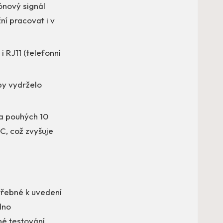
ónový signál
ní pracovat i v
 RJ11 (telefonní
by vydrželo
na pouhých 10
C, což zvyšuje
řebné k uvedení
dno
né testování