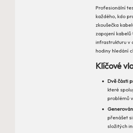
Profesionální 
každého, kdo pr
zkoušečka kabel
zapojení kabelů 
infrastrukturu v
hodiny hledání c
Klíčové v
Dvě části p
které spolu
problémů v
Generování
přenášet si
složitých i