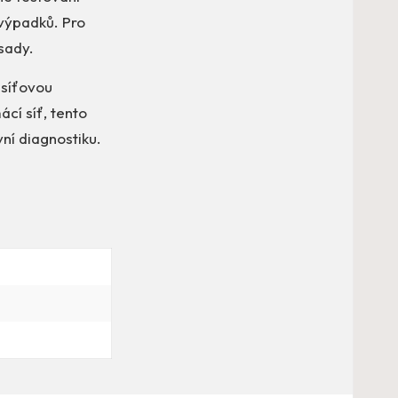
 výpadků. Pro
 sady.
 síťovou
ácí síť, tento
ní diagnostiku.