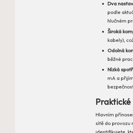
Dva nastavi
podle aktuá
hlučném pr
Široká komp
kabely), což
Odolná kon
běžné prac
Nízká spot
mA a přijím
bezpečnost 
Praktické 
Hlavním přínose
sítě do provozu 
identifikujete, 