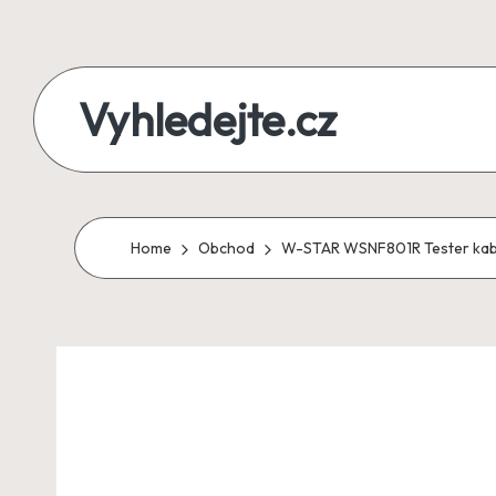
Skip
to
Vyhledejte.cz
content
zájezdy,
recenze,
produkty
Home
Obchod
W-STAR WSNF801R Tester kab
i
půjčky
na
jednom
místě