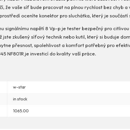
í, že vaše síť bude pracovat na plnou rychlost bez chyb a
prostředí oceníte konektor pro sluchátka, který je součástí
 signálnímu napětí 8 Vp-p je tester bezpečný pro citlivou
ž jste zkušený síťový technik nebo kutil, který si buduje dom
ytne přesnost, spolehlivost a komfort potřebný pro efektiv
45 NF801R je investicí do kvality vaší práce.
w-star
in stock
1065.00