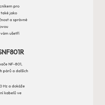
cníkem pro
 také jako
čnost a správné
novou
 vám ušetří
WSNF801R
ímače NF-801,
ch párů a dalších
00 Hz a dokáže
ání kabelů ve