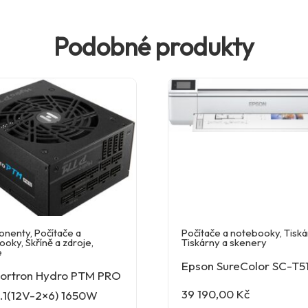
Podobné produkty
onenty
,
Počítače a
Počítače a notebooky
,
Tiská
ooky
,
Skříně a zdroje
,
Tiskárny a skenery
e
Epson SureColor SC-T
Fortron Hydro PTM PRO
39 190,00
Kč
.1(12V-2×6) 1650W