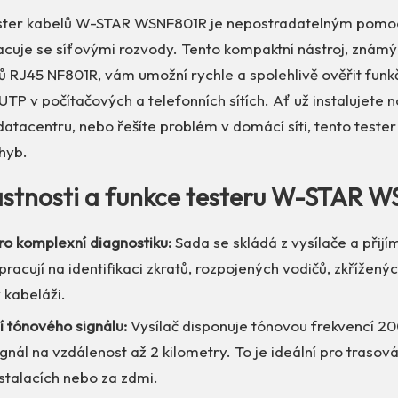
tester kabelů W-STAR WSNF801R je nepostradatelným pomo
acuje se síťovými rozvody. Tento kompaktní nástroj, známý
ů RJ45 NF801R, vám umožní rychle a spolehlivě ověřit funk
UTP v počítačových a telefonních sítích. Ať už instalujete 
 datacentru, nebo řešíte problém v domácí síti, tento tester
hyb.
lastnosti a funkce testeru W-STAR 
ro komplexní diagnostiku:
Sada se skládá z vysílače a přij
pracují na identifikaci zkratů, rozpojených vodičů, zkřížený
 kabeláži.
 tónového signálu:
Vysílač disponuje tónovou frekvencí 2
gnál na vzdálenost až 2 kilometry. To je ideální pro trasov
nstalacích nebo za zdmi.