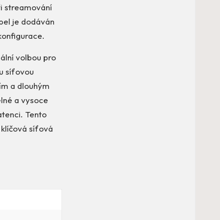
ři streamování
bel je dodáván
 konfigurace.
ální volbou pro
ou síťovou
ním a dlouhým
lné a vysoce
atenci. Tento
klíčová síťová