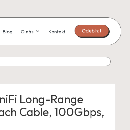
Odebírat
Blog
O nás
Kontakt
UniFi Long-Range
tach Cable, 100Gbps,