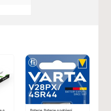
e a
Baterie
,
Baterie a nabíjení
,