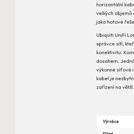
horizontální kab
velkých objemů 
jako hotové řešen
Ubiquiti UniFi L
správce sítí, kte
konektivitu. Ko
dosahem. Jedná 
výkonné síťové i
kabel je nezbytn
zařízení na větš
Výrobce
Sklad