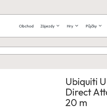
Obchod
Zájezdy
Hry
Půjčky
Ubiquiti 
Direct At
20 m