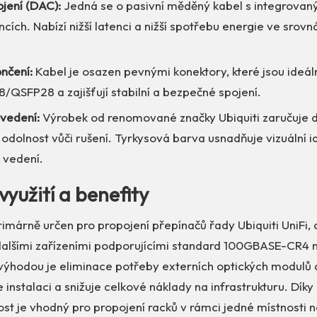
jení (DAC):
Jedná se o pasivní měděný kabel s integrovan
cích. Nabízí nižší latenci a nižší spotřebu energie ve srovn
nčení:
Kabel je osazen pevnými konektory, které jsou ideál
/QSFP28 a zajišťují stabilní a bezpečné spojení.
ovedení:
Výrobek od renomované značky Ubiquiti zaručuje 
 odolnost vůči rušení. Tyrkysová barva usnadňuje vizuální id
 vedení.
využití a benefity
rimárně určen pro propojení přepínačů řady Ubiquiti UniFi, a
s dalšími zařízeními podporujícími standard 100GBASE-CR
 výhodou je eliminace potřeby externích optických modulů 
 instalaci a snižuje celkové náklady na infrastrukturu. Díky
ost je vhodný pro propojení racků v rámci jedné místnosti 