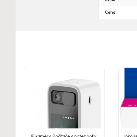
Cena
IP kamery
,
Počítače a notebooky
,
Inkous