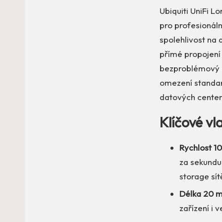
Ubiquiti UniFi 
pro profesionáln
spolehlivost na 
přímé propojení 
bezproblémový p
omezení standard
datových center
Klíčové v
Rychlost 1
za sekundu,
storage sít
Délka 20 m
zařízení i 