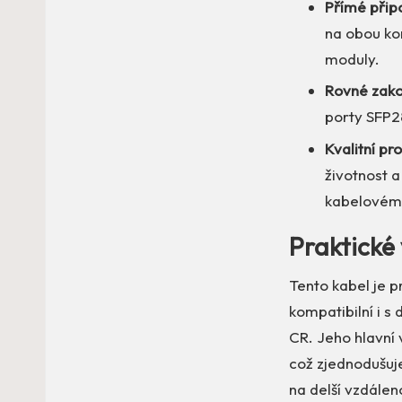
Přímé připo
na obou kon
moduly.
Rovné zako
porty SFP28
Kvalitní pr
životnost a
kabelovém
Praktické 
Tento kabel je p
kompatibilní i 
CR. Jeho hlavní
což zjednodušuje
na delší vzdálen