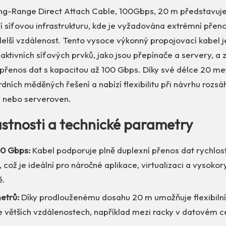
Long-Range Direct Attach Cable, 100Gbps, 20 m představuje
í síťovou infrastrukturu, kde je vyžadována extrémní přen
delší vzdálenost. Tento vysoce výkonný propojovací kabel 
aktivních síťových prvků, jako jsou přepínače a servery, a z
řenos dat s kapacitou až 100 Gbps. Díky své délce 20 m
ních měděných řešení a nabízí flexibilitu při návrhu rozsáh
 nebo serveroven.
lastnosti a technické parametry
00 Gbps:
Kabel podporuje plně duplexní přenos dat rychlost
 což je ideální pro náročné aplikace, virtualizaci a vysokor
ě.
etrů:
Díky prodlouženému dosahu 20 m umožňuje flexibilní
ve větších vzdálenostech, například mezi racky v datovém c