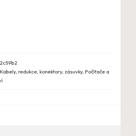
2c59b2
Kabely, redukce, konektory, zásuvky
,
Počítače a
ví