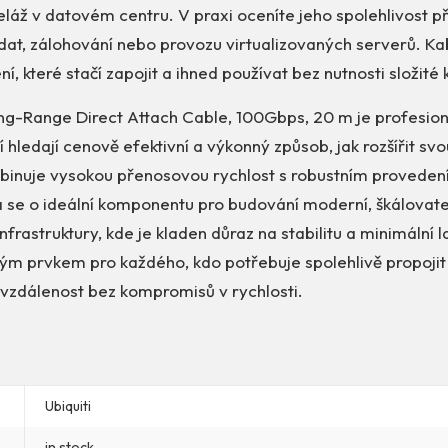
eláž v datovém centru. V praxi oceníte jeho spolehlivost p
dat, zálohování nebo provozu virtualizovaných serverů. Ka
í, které stačí zapojit a ihned používat bez nutnosti složité
ong-Range Direct Attach Cable, 100Gbps, 20 m je profesion
ří hledají cenově efektivní a výkonný způsob, jak rozšířit sv
mbinuje vysokou přenosovou rychlost s robustním provede
se o ideální komponentu pro budování moderní, škálovate
nfrastruktury, kde je kladen důraz na stabilitu a minimální l
ým prvkem pro každého, kdo potřebuje spolehlivě propojit 
í vzdálenost bez kompromisů v rychlosti.
Ubiquiti
in stock