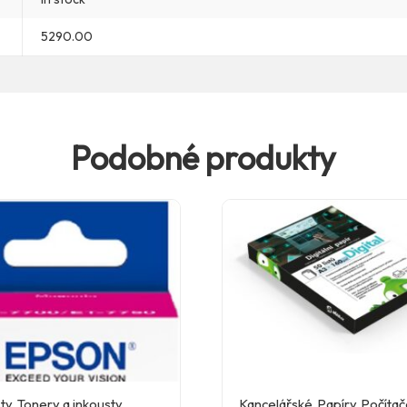
5290.00
Podobné produkty
ty
,
Tonery a inkousty
,
Kancelářské
,
Papíry
,
Počítač