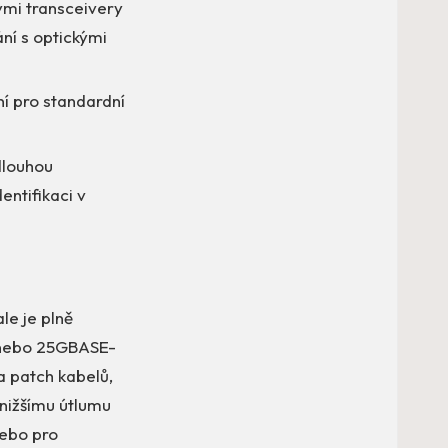
ými transceivery
ání s optickými
ní pro standardní
dlouhou
entifikaci v
le je plně
4 nebo 25GBASE-
a patch kabelů,
 nižšímu útlumu
nebo pro