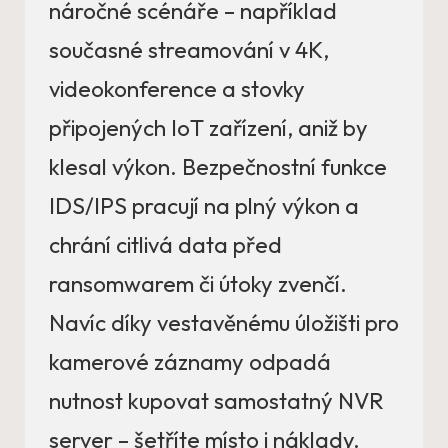
náročné scénáře – například
současné streamování v 4K,
videokonference a stovky
připojených IoT zařízení, aniž by
klesal výkon. Bezpečnostní funkce
IDS/IPS pracují na plný výkon a
chrání citlivá data před
ransomwarem či útoky zvenčí.
Navíc díky vestavěnému úložišti pro
kamerové záznamy odpadá
nutnost kupovat samostatný NVR
server – šetříte místo i náklady.