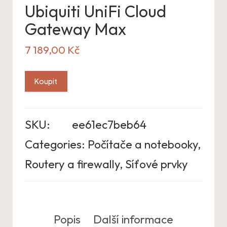
Ubiquiti UniFi Cloud
Gateway Max
7 189,00
Kč
Koupit
SKU:
ee61ec7beb64
Categories:
Počítače a notebooky
,
Routery a firewally
,
Síťové prvky
Popis
Další informace