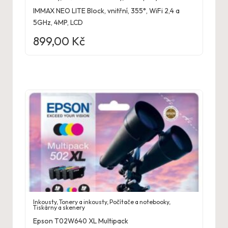
IMMAX NEO LITE Block, vnitřní, 355°, WiFi 2,4 a
5GHz, 4MP, LCD
899,00
Kč
Inkousty
,
Tonery a inkousty
,
Počítače a notebooky
,
Tiskárny a skenery
Epson T02W640 XL Multipack