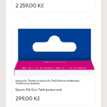
2 259,00
Kč
Inkousty
,
Tonery a inkousty
,
Počítače a notebooky
,
Tiskárny a skenery
Epson 106 Eco Tank purpurová
299,00
Kč