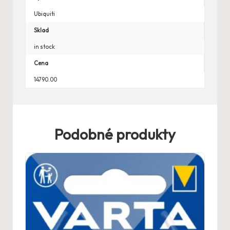
Ubiquiti
Sklad
in stock
Cena
14790.00
Podobné produkty