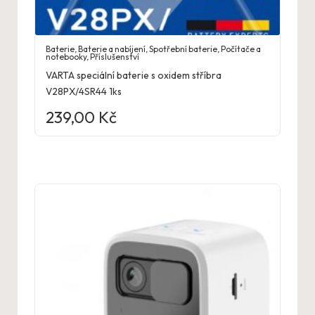
Baterie
,
Baterie a nabíjení
,
Spotřební baterie
,
Počítače a
notebooky
,
Příslušenství
VARTA speciální baterie s oxidem stříbra
V28PX/4SR44 1ks
239,00
Kč