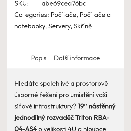
SKU:
abe69cea76bc
Categories:
Počítače
,
Počítače a
notebooky
,
Servery
,
Skříně
Popis
Další informace
Hledáte spolehlivé a prostorově
úsporné řešení pro umístění vaší
síťové infrastruktury?
19″ nástěnný
jednodílný rozvaděč Triton RBA-
04-AS4
o velikosti 4U a hloubce