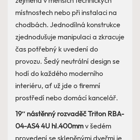
zejména v menších technických
místnostech nebo při instalaci na
chodbách. Jednodílná konstrukce
zjednodušuje manipulaci a zkracuje
čas potřebný k uvedení do
provozu. Šedý neutrální design se
hodí do každého moderního
interiéru, ať už jde o firemní
prostředí nebo domácí kancelář.
19″ nástěnný rozvaděč Triton RBA-
04-AS4 4U hl.400mm
v šedém
provedení se skleněnými dveřmi je