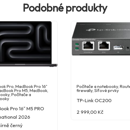
Podobné produkty
ok Pro
,
MacBook Pro 16"
Počítače a notebooky
,
Rout
acBook Pro M5
,
MacBook
,
firewally
,
Síťové prvky
ooky
,
Počítače a
ooky
TP-Link OC200
ook Pro 16″ M5 PRO
2 999,00
Kč
national 2026
írně černý