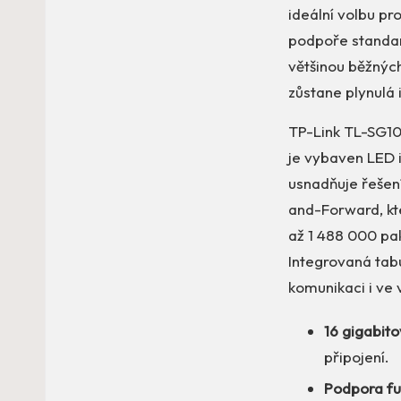
ideální volbu pr
podpoře standard
většinou běžných
zůstane plynulá 
TP-Link TL-SG10
je vybaven LED i
usnadňuje řešení
and-Forward, kte
až 1 488 000 pa
Integrovaná tab
komunikaci i ve v
16 gigabit
připojení.
Podpora ful