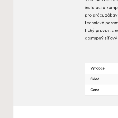
instalaci a komp
pro práci, zába
technické parame
tichý provoz, z 
dostupný síťový
Výrobce
Sklad
Cena