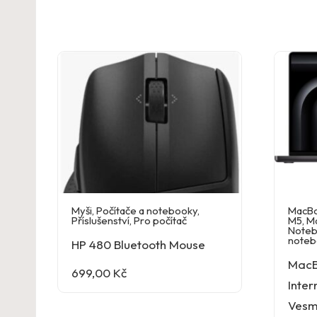
Myši
,
Počítače a notebooky
,
MacBo
Příslušenství
,
Pro počítač
M5
,
M
Noteb
noteb
HP 480 Bluetooth Mouse
MacB
699,00
Kč
Inter
Vesm