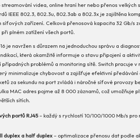
o streamování videa, online hraní her nebo přenos velkých 
ů IEEE 802.3, 802.3u, 802.3ab a 802.3x je zajištěna kompa
 síťových zařízení. Celková přenosová kapacita 32 Gb/s za
i při plném zatížení všech portů.
16 je navržen s důrazem na jednoduchou správu a diagnost
ndikací, která okamžitě informuje o stavu připojení a aktivi
 případných problémů a monitoring sítě. Switch pracuje v 
rý minimalizuje chybovost a zajišťuje efektivní předávání d
ketů za sekundu na port zvládá i náročné síťové provozy b
ulka MAC adres pojme až 8 000 záznamů, což umožňuje pl
ětších sítích.
ových portů RJ45
– každý s rychlostí 10/100/1000 Mb/s pro r
l duplex a half duplex
– optimalizace přenosu dat podle ak