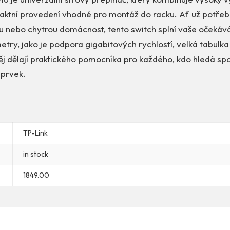
aktní provedení vhodné pro montáž do racku. Ať už potřebuj
vu nebo chytrou domácnost, tento switch splní vaše očekáv
try, jako je podpora gigabitových rychlostí, velká tabulk
něj dělají praktického pomocníka pro každého, kdo hledá sp
 prvek.
TP-Link
in stock
1849.00