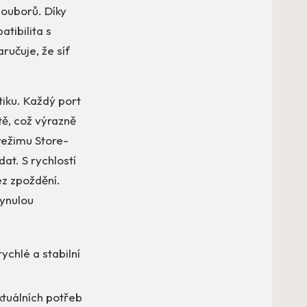
souborů. Díky
tibilita s
ručuje, že síť
iku. Každý port
tě, což výrazně
režimu Store-
at. S rychlostí
ez zpoždění.
ynulou
ychlé a stabilní
tuálních potřeb