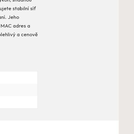
ete stabilní síť
ání. Jeho
a MAC adres a
olehlivý a cenově