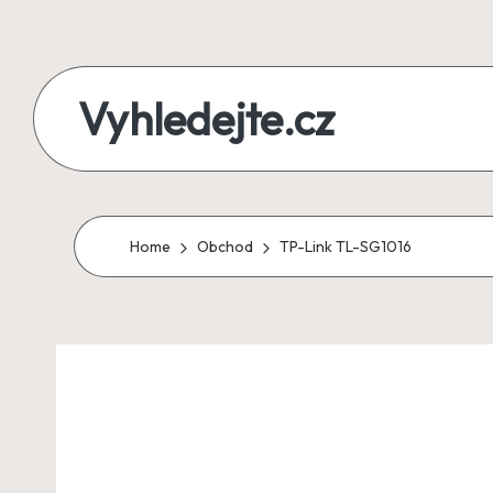
Skip
to
Vyhledejte.cz
content
zájezdy,
recenze,
produkty
Home
Obchod
TP-Link TL-SG1016
i
půjčky
na
jednom
místě