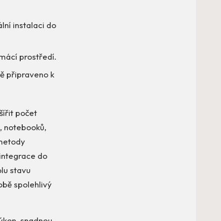
lní instalaci do
omácí prostředí.
tě připraveno k
ířit počet
ů, notebooků,
 metody
integrace do
olu stavu
obě spolehlivý
výkon, snadnou