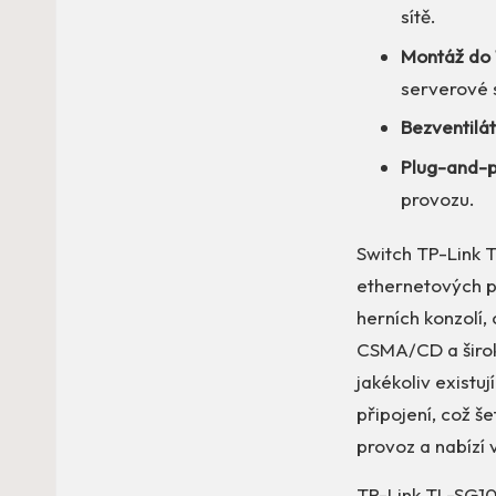
sítě.
Montáž do 
serverové 
Bezventilá
Plug-and-p
provozu.
Switch TP-Link T
ethernetových po
herních konzolí,
CSMA/CD a širok
jakékoliv existuj
připojení, což š
provoz a nabízí 
TP-Link TL-SG101