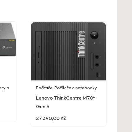
ery a
Počítače
,
Počítače a notebooky
Lenovo ThinkCentre M70t
Gen 5
27 390,00
Kč