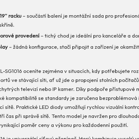
19″ racku
– součástí balení je montážní sada pro profesioná
skříně.
torové provedení
– tichý chod je ideální pro kanceláře a d
lay
– žádná konfigurace, stačí připojit a zařízení je okamži
L-SG1016 oceníte zejména v situacích, kdy potřebujete rozš
rtů ve stávající síti, ať už jde o propojení stolních počítač
 chytrých televizí nebo IP kamer. Díky podpoře přístupové
é kompatibilitě se standardy je zaručena bezproblémová 
ící sítě. Praktické LED diody umožňují rychlou vizuální kontr
etří čas při správě sítě. Tento model je navržen pro dlouhod
vynikající poměr ceny a výkonu pro každodenní použití.
6 je univerzální síťový přepínač, který kombinuje vysoký 