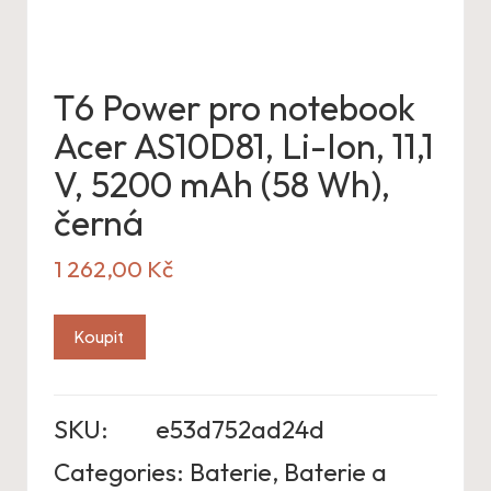
T6 Power pro notebook
Acer AS10D81, Li-Ion, 11,1
V, 5200 mAh (58 Wh),
černá
1 262,00
Kč
Koupit
SKU:
e53d752ad24d
Categories:
Baterie
,
Baterie a