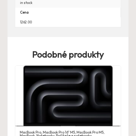
in stock
Cena
1262.00
Podobné produkty
MacBook Pro
,
MacBook Pro 16" M5
,
MacBook Pro M5
,
MacBook
,
Notebooky
,
Počítače a notebooky