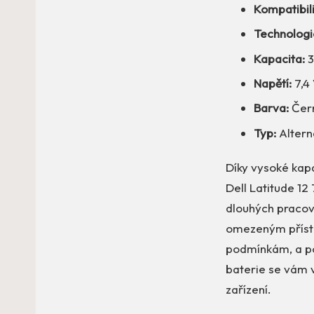
Kompatibili
Technologi
Kapacita:
3
Napětí:
7,4 
Barva:
Čer
Typ:
Altern
Díky vysoké ka
Dell Latitude 12
dlouhých pracov
omezeným přístu
podmínkám, a pos
baterie se vám v
zařízení.