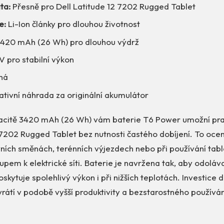
ta:
Přesně pro Dell Latitude 12 7202 Rugged Tablet
e:
Li-Ion články pro dlouhou životnost
420 mAh (26 Wh) pro dlouhou výdrž
V pro stabilní výkon
ná
ativní náhrada za originální akumulátor
pacitě 3420 mAh (26 Wh) vám baterie T6 Power umožní pr
 7202 Rugged Tablet bez nutnosti častého dobíjení. To oce
ních směnách, terénních výjezdech nebo při používání tabl
pem k elektrické síti. Baterie je navržena tak, aby odolá
kytuje spolehlivý výkon i při nižších teplotách. Investice 
rátí v podobě vyšší produktivity a bezstarostného používá