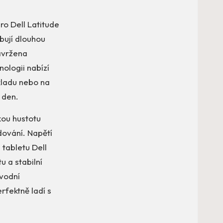
ro Dell Latitude
bují dlouhou
avržena
ologii nabízí
kladu nebo na
ý den.
kou hustotu
adování. Napětí
tabletu Dell
 a stabilní
ůvodní
rfektně ladí s