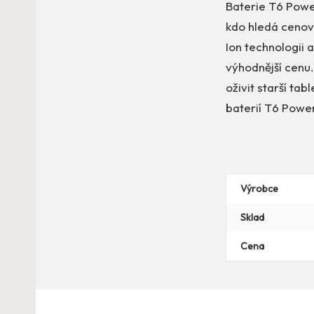
Baterie T6 Powe
kdo hledá cenově
Ion technologii 
výhodnější cenu.
oživit starší tab
baterií T6 Powe
Výrobce
Sklad
Cena