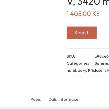
V, 3420 m
1 405,00
Kč
Koupit
SKU:
a98ce6
Categories:
Baterie
notebooky
,
Příslušenst
Popis
Další informace