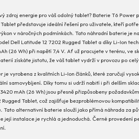
vý zdroj energie pro váš odolný tablet? Baterie T6 Power p
ablet představuje ideální řešení pro uživatele, kteří potře
 výkon v náročných podmínkách. Tato náhradní baterie je n
del Dell Latitude 12 7202 Rugged Tablet a díky Li-Ion techn
h (26 Wh) při napětí 7,4 V. Ať už pracujete v terénu, ve s
aterií získáte jistotu, že váš tablet vydrží v provozu po cel
 je vyrobena z kvalitních Li-Ion článků, které zaručují vyso
lní samovybíjení. Díky tomu si udrží nabití i při delším skl
a 3420 mAh (26 Wh) jsou přesně přizpůsobeny požadavkům 
 Rugged Tablet, což zajišťuje bezproblémovou kompatibilitu
 Tato alternativní baterie slouží jako přímá náhrada za p
e její instalace je rychlá a jednoduchá. Černé provedení pe
ní.