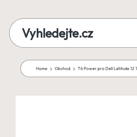
Skip
to
Vyhledejte.cz
content
zájezdy,
recenze,
produkty
Home
Obchod
T6 Power pro Dell Latitude 12 
i
půjčky
na
jednom
místě