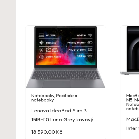
Notebooky
,
Počítače a
MacBo
notebooky
M5
,
M
Noteb
noteb
Lenovo IdeaPad Slim 3
MacB
15IRH10 Luna Grey kovový
Inter
18 590,00
Kč