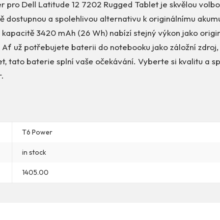
r pro Dell Latitude 12 7202 Rugged Tablet je skvělou volb
 dostupnou a spolehlivou alternativu k originálnímu akumu
a kapacitě 3420 mAh (26 Wh) nabízí stejný výkon jako originá
 Ať už potřebujete baterii do notebooku jako záložní zdroj
let, tato baterie splní vaše očekávání. Vyberte si kvalitu a s
r.
T6 Power
in stock
1405.00