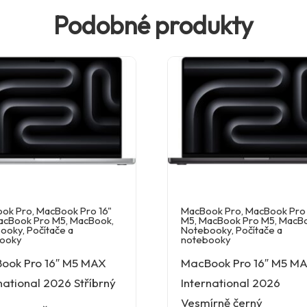
Podobné produkty
ok Pro
,
MacBook Pro 16"
MacBook Pro
,
MacBook Pro 
acBook Pro M5
,
MacBook
,
M5
,
MacBook Pro M5
,
MacB
ooky
,
Počítače a
Notebooky
,
Počítače a
ooky
notebooky
ook Pro 16″ M5 MAX
MacBook Pro 16″ M5 M
national 2026 Stříbrný
International 2026
Vesmírně černý