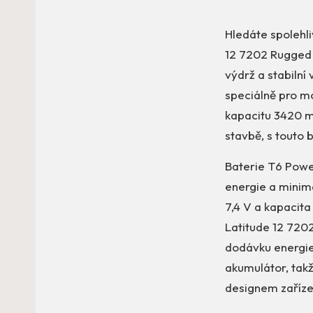
Hledáte spolehli
12 7202 Rugged T
výdrž a stabilní
speciálně pro mo
kapacitu 3420 mA
stavbě, s touto b
Baterie T6 Power
energie a minimá
7,4 V a kapacit
Latitude 12 7202
dodávku energie.
akumulátor, takž
designem zaříze