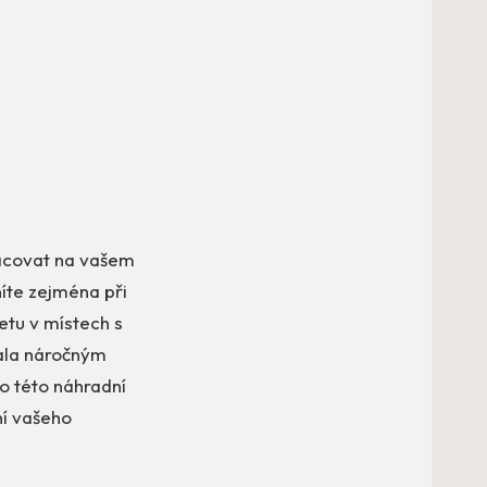
acovat na vašem
níte zejména při
etu v místech s
vala náročným
do této náhradní
ní vašeho