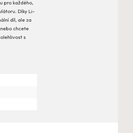
ou pro každého,
látoru. Díky Li-
lní díl, ale za
, nebo chcete
polehlivost s