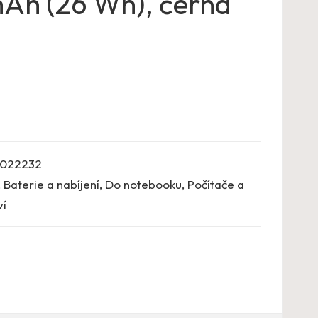
Ah (26 Wh), černá
022232
,
Baterie a nabíjení
,
Do notebooku
,
Počítače a
ví