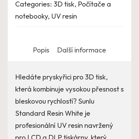
Categories:
3D tisk
,
Počítače a
notebooky
,
UV resin
Popis
Další informace
Hledáte pryskyřici pro 3D tisk,
která kombinuje vysokou přesnost s
bleskovou rychlostí? Sunlu
Standard Resin White je
profesionální UV resin navržený
pro LCD a DLP tiskárny, který