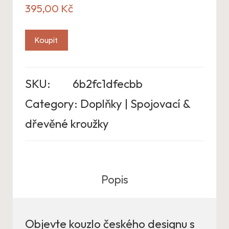
395,00
Kč
Koupit
SKU:
6b2fc1dfecbb
Category:
Doplňky | Spojovací &
dřevěné kroužky
Popis
Objevte kouzlo českého designu s