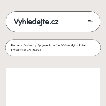
Skip
Vyhledejte.cz
to
content
zájezdy,
recenze,
Home
Obchod
Spojovací kroužek / Očko / Myška Počet
produkty
kroužků v balení: 10 oček
i
půjčky
na
jednom
místě