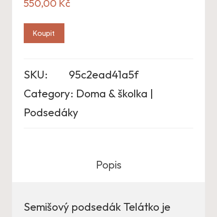
550,00
Kč
Koupit
SKU:
95c2ead41a5f
Category:
Doma & školka |
Podsedáky
Popis
Semišový podsedák Telátko je