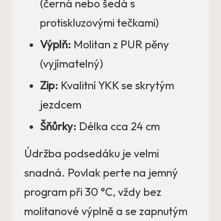
(černá nebo šedá s
protiskluzovými tečkami)
Výplň:
Molitan z PUR pěny
(vyjímatelný)
Zip:
Kvalitní YKK se skrytým
jezdcem
Šňůrky:
Délka cca 24 cm
Údržba podsedáku je velmi
snadná. Povlak perte na jemný
program při 30 °C, vždy bez
molitanové výplně a se zapnutým