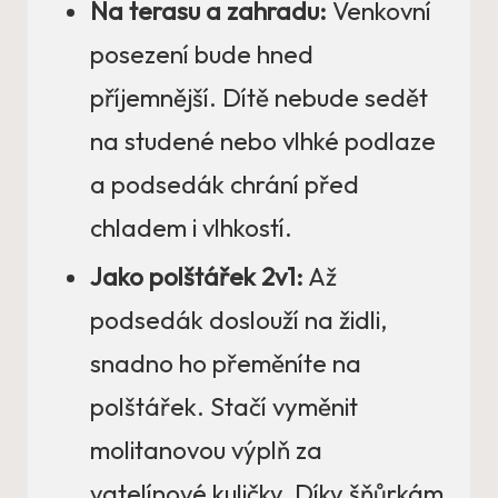
Na terasu a zahradu:
Venkovní
posezení bude hned
příjemnější. Dítě nebude sedět
na studené nebo vlhké podlaze
a podsedák chrání před
chladem i vlhkostí.
Jako polštářek 2v1:
Až
podsedák doslouží na židli,
snadno ho přeměníte na
polštářek. Stačí vyměnit
molitanovou výplň za
vatelínové kuličky. Díky šňůrkám