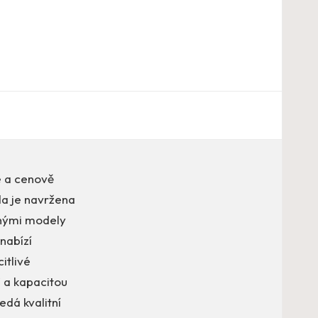
é a cenově
da je navržena
anými modely
nabízí
itlivé
V a kapacitou
edá kvalitní