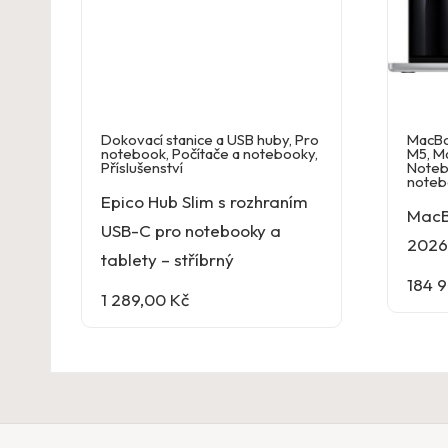
Dokovací stanice a USB huby
,
Pro
MacBo
notebook
,
Počítače a notebooky
,
M5
,
M
Příslušenství
Noteb
noteb
Epico Hub Slim s rozhraním
MacB
USB-C pro notebooky a
2026 
tablety – stříbrný
184 
1 289,00
Kč