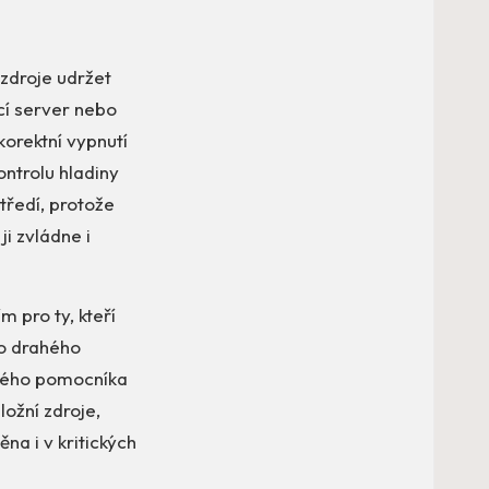
zdroje udržet
cí server nebo
korektní vypnutí
ntrolu hladiny
tředí, protože
ji zvládne i
m pro ty, kteří
do drahého
ického pomocníka
ožní zdroje,
na i v kritických