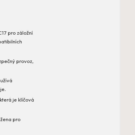
17 pro záložní
tibilních
ezpečný provoz,
yužívá
je.
která je klíčová
ržena pro