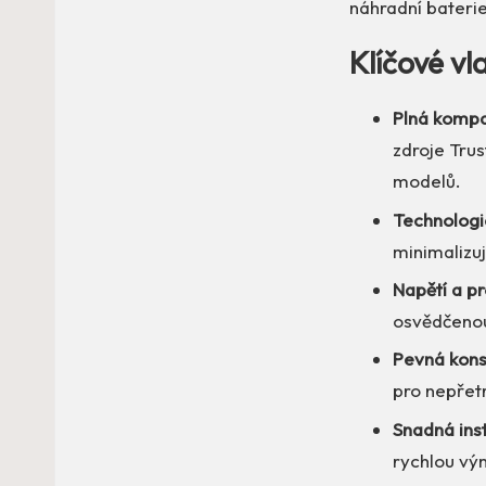
náhradní bateri
Klíčové v
Plná kompat
zdroje Tru
modelů.
Technologi
minimalizuj
Napětí a p
osvědčenou 
Pevná kons
pro nepřetr
Snadná ins
rychlou vý