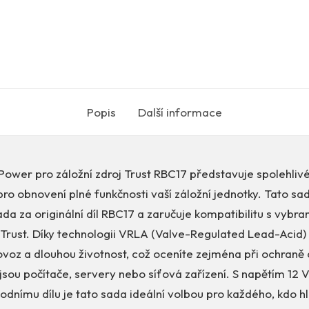
Popis
Další informace
Power pro záložní zdroj Trust RBC17 představuje spolehliv
ro obnovení plné funkčnosti vaší záložní jednotky. Tato sa
da za originální díl RBC17 a zaručuje kompatibilitu s vybr
 Trust. Díky technologii VRLA (Valve-Regulated Lead-Acid) 
oz a dlouhou životnost, což oceníte zejména při ochraně c
o jsou počítače, servery nebo síťová zařízení. S napětím 12 
odnímu dílu je tato sada ideální volbou pro každého, kdo hl