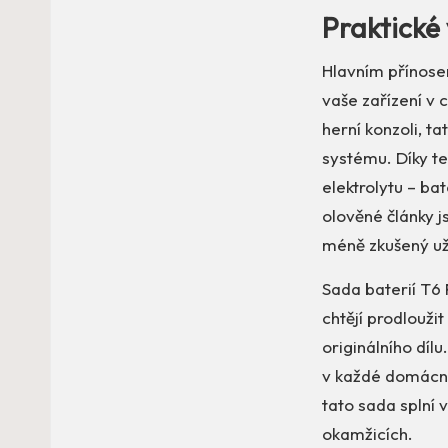
Praktické 
Hlavním přínose
vaše zařízení v 
herní konzoli, t
systému. Díky te
elektrolytu – ba
olověné články js
méně zkušený uži
Sada baterií T6 
chtějí prodlouži
originálního díl
v každé domácnos
tato sada splní 
okamžicích.