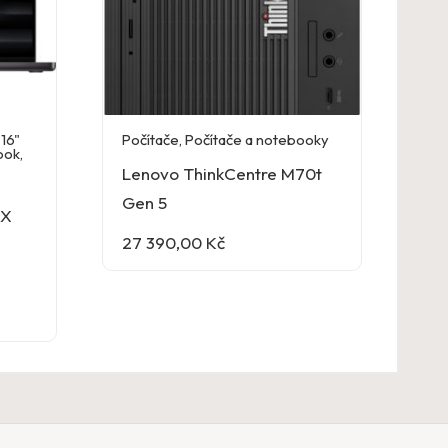
16"
Počítače
,
Počítače a notebooky
ook
,
Lenovo ThinkCentre M70t
Gen 5
AX
27 390,00
Kč