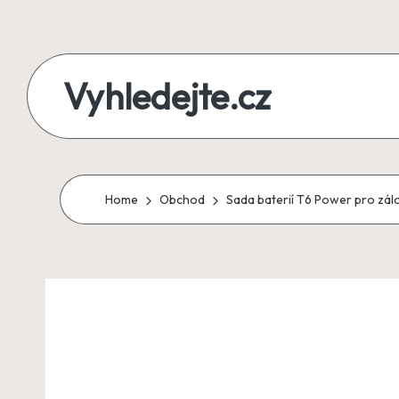
Skip
to
Vyhledejte.cz
content
zájezdy,
recenze,
produkty
Home
Obchod
Sada baterií T6 Power pro zálo
i
půjčky
na
jednom
místě