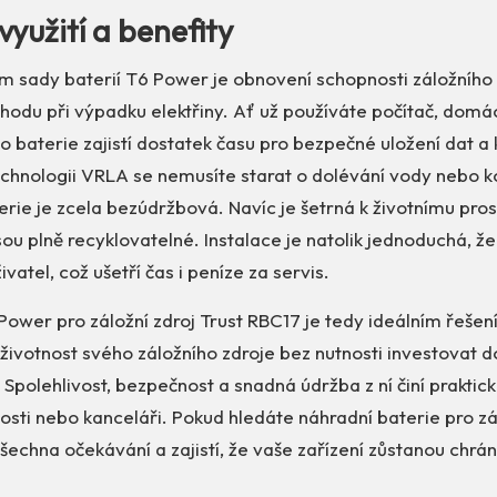
využití a benefity
m sady baterií T6 Power je obnovení schopnosti záložního 
chodu při výpadku elektřiny. Ať už používáte počítač, domá
ato baterie zajistí dostatek času pro bezpečné uložení dat a 
chnologii VRLA se nemusíte starat o dolévání vody nebo ko
terie je zcela bezúdržbová. Navíc je šetrná k životnímu pros
ou plně recyklovatelné. Instalace je natolik jednoduchá, že 
vatel, což ušetří čas i peníze za servis.
Power pro záložní zdroj Trust RBC17 je tedy ideálním řešení
t životnost svého záložního zdroje bez nutnosti investovat 
u. Spolehlivost, bezpečnost a snadná údržba z ní činí prakt
ti nebo kanceláři. Pokud hledáte náhradní baterie pro zál
všechna očekávání a zajistí, že vaše zařízení zůstanou chráně