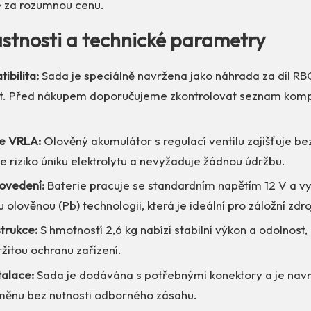
e za rozumnou cenu.
lastnosti a technické parametry
ibilita:
Sada je speciálně navržena jako náhrada za díl RBC
st. Před nákupem doporučujeme zkontrolovat seznam kompa
e VRLA:
Olověný akumulátor s regulací ventilu zajišťuje b
e riziko úniku elektrolytu a nevyžaduje žádnou údržbu.
rovedení:
Baterie pracuje se standardním napětím 12 V a v
olověnou (Pb) technologii, která je ideální pro záložní zdro
trukce:
S hmotností 2,6 kg nabízí stabilní výkon a odolnost, 
žitou ochranu zařízení.
talace:
Sada je dodávána s potřebnými konektory a je nav
měnu bez nutnosti odborného zásahu.