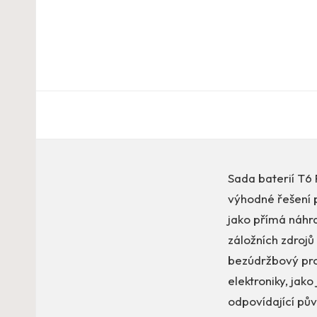
Sada baterií T6 
výhodné řešení p
jako přímá náhra
záložních zdrojů
bezúdržbový prov
elektroniky, jak
odpovídající pův