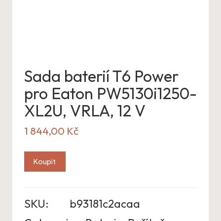
Sada baterií T6 Power
pro Eaton PW5130i1250-
XL2U, VRLA, 12 V
1 844,00
Kč
Koupit
SKU:
b93181c2acaa