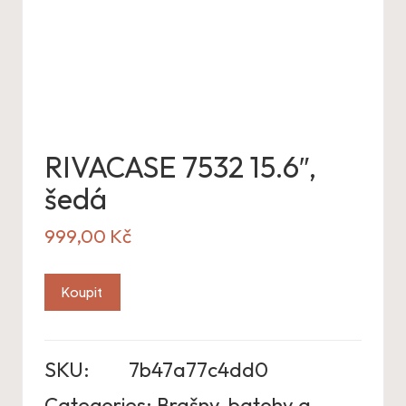
RIVACASE 7532 15.6″,
šedá
999,00
Kč
Koupit
SKU:
7b47a77c4dd0
Categories:
Brašny, batohy a