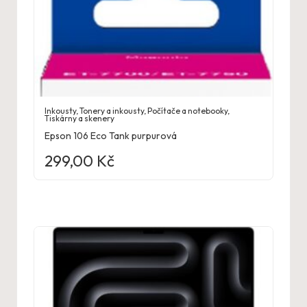
Inkousty
,
Tonery a inkousty
,
Počítače a notebooky
,
Tiskárny a skenery
Epson 106 Eco Tank purpurová
299,00
Kč