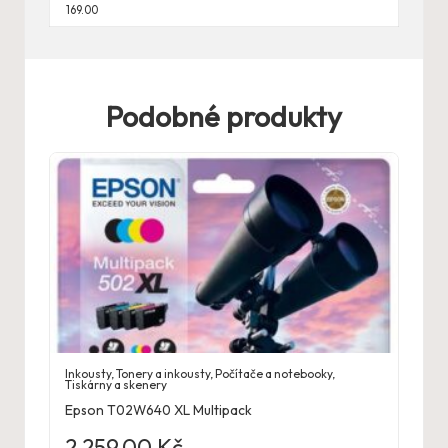
169.00
Podobné produkty
Inkousty
,
Tonery a inkousty
,
Počítače a notebooky
,
Tiskárny a skenery
Epson T02W640 XL Multipack
2 259,00
Kč