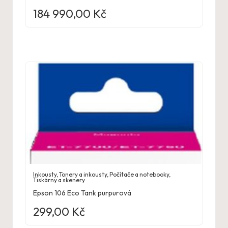
184 990,00
Kč
Inkousty
,
Tonery a inkousty
,
Počítače a notebooky
,
Tiskárny a skenery
Epson 106 Eco Tank purpurová
299,00
Kč