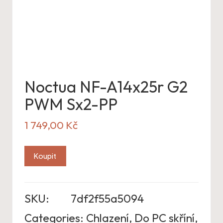
Noctua NF-A14x25r G2
PWM Sx2-PP
1 749,00
Kč
Koupit
SKU:
7df2f55a5094
Categories:
Chlazení
,
Do PC skříní
,