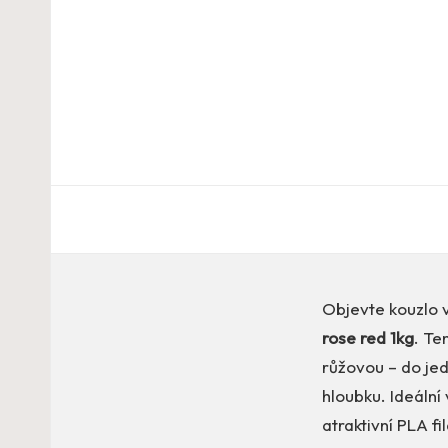
Objevte kouzlo 
rose red 1kg
. Te
růžovou – do je
hloubku. Ideální 
atraktivní PLA f