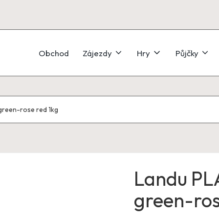
Obchod
Zájezdy
Hry
Půjčky
-green-rose red 1kg
Landu PLA
green-ros