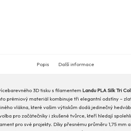
Popis
Další informace
vícebarevného 3D tisku s filamentem
Landu PLA Silk Tri Co
nto prémiový materiál kombinuje tři elegantní odstíny – zla
diného vlákna, které vašim výtiskům dodá jedinečný hedváb
volba pro začátečníky i zkušené tvůrce, kteří hledají spolehl
ilament pro své projekty. Díky přesnému průměru 1,75 mm a