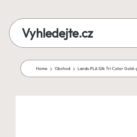
Skip
to
Vyhledejte.cz
content
zájezdy,
recenze,
produkty
Home
Obchod
Landu PLA Silk Tri Color Gold
i
půjčky
na
jednom
místě