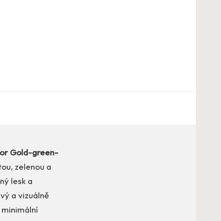
lor Gold-green-
tou, zelenou a
ný lesk a
ivý a vizuálně
 minimální