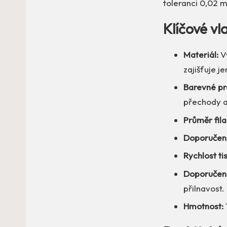
toleranci 0,02 
Klíčové v
Materiál:
Vy
zajišťuje j
Barevné pr
přechody a 
Průměr fil
Doporučená
Rychlost ti
Doporučen
přilnavost.
Hmotnost: