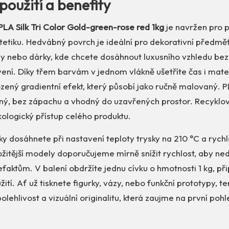
použití a benefity
LA Silk Tri Color Gold-green-rose red 1kg
je navržen pro p
etiku. Hedvábný povrch je ideální pro dekorativní předmět
 nebo dárky, kde chcete dosáhnout luxusního vzhledu bez 
ní. Díky třem barvám v jednom vlákně ušetříte čas i mate
rozený gradientní efekt, který působí jako ručně malovaný. P
lný, bez zápachu a vhodný do uzavřených prostor. Recyklov
ologický přístup celého produktu.
ky dosáhnete při nastavení teploty trysky na 210 °C a rychl
žitější modely doporučujeme mírně snížit rychlost, aby ned
aktům. V balení obdržíte jednu cívku o hmotnosti 1 kg, př
tí. Ať už tisknete figurky, vázy, nebo funkční prototypy, te
lehlivost a vizuální originalitu, která zaujme na první pohl