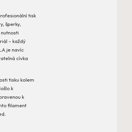
rofesionální tisk
y, šperky,
nutnosti
riál – každý
LA je navíc
atelná cívka
osti tisku kolem
ošlo k
ipravenou k
nto filament
ed.