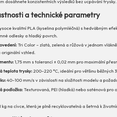
mm dosáhnete konzistentních výsledků bez ucpávání trysky.
lastnosti a technické parametry
soce kvalitní PLA (kyselina polymléčná) s hedvábným efek
emné odlesky a hladký povrch.
ovedení:
Tri Color – zlatá, zelená a růžová v jednom vlákně
originální vzhled.
amentu:
1,75 mm s tolerancí ± 0,02 mm pro maximální přesno
 teplota trysky:
200–220 °C, ideální pro většinu běžných 3
sku:
40–100 mm/s v závislosti na složitosti modelu a požado
á podložka:
Texturovaná, PEI (hladká) nebo saténová pro o
1 kg na cívce, která je plně recyklovatelná a šetrná k životn