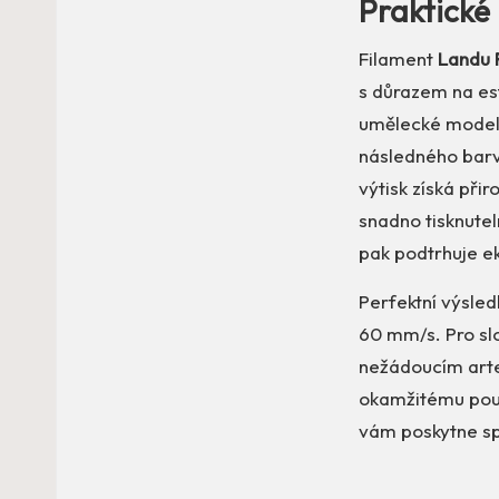
Praktické 
Filament
Landu P
s důrazem na est
umělecké modely
následného barve
výtisk získá při
snadno tisknute
pak podtrhuje ek
Perfektní výsled
60 mm/s. Pro slo
nežádoucím artef
okamžitému použi
vám poskytne spo