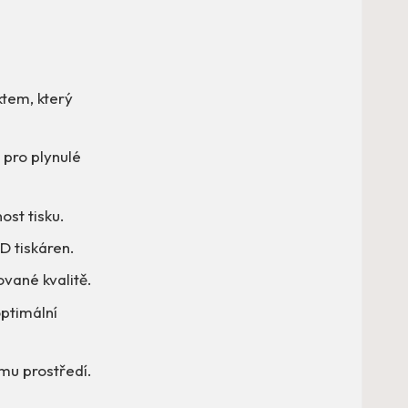
tem, který
 pro plynulé
st tisku.
D tiskáren.
vané kvalitě.
ptimální
ímu prostředí.