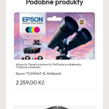
Podobné produkty
Inkousty
,
Tonery a inkousty
,
Počítače a notebooky
,
Tiskárny a skenery
Epson T02W640 XL Multipack
2 259,00
Kč