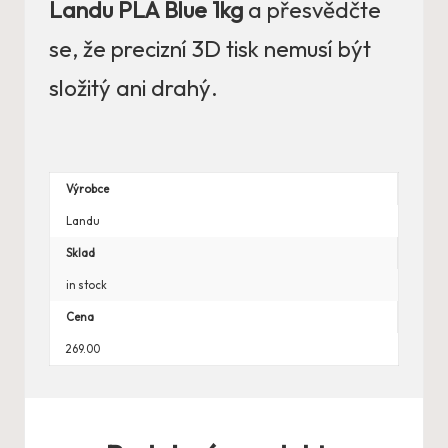
Landu PLA Blue 1kg
a přesvědčte
se, že precizní 3D tisk nemusí být
složitý ani drahý.
Výrobce
Landu
Sklad
in stock
Cena
269.00