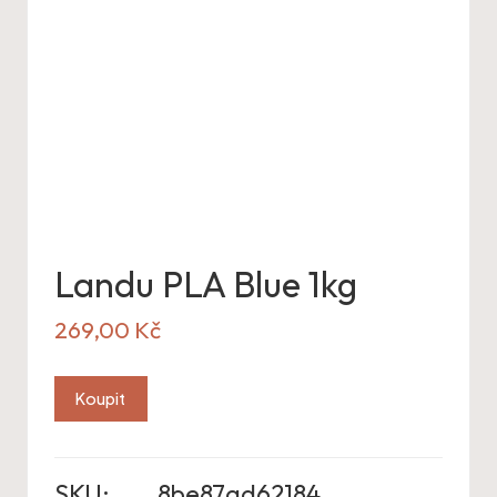
Landu PLA Blue 1kg
269,00
Kč
Koupit
SKU:
8be87ad62184