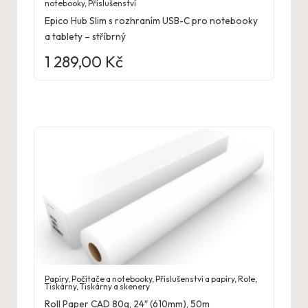
notebooky
,
Příslušenství
Epico Hub Slim s rozhraním USB-C pro notebooky
a tablety – stříbrný
1 289,00
Kč
Papíry
,
Počítače a notebooky
,
Příslušenství a papíry
,
Role
,
Tiskárny
,
Tiskárny a skenery
Roll Paper CAD 80g, 24″ (610mm), 50m