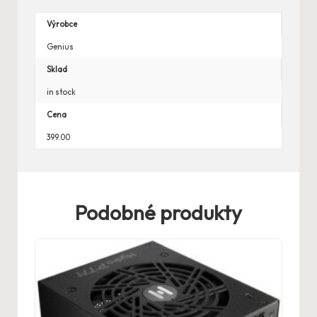
Výrobce
Genius
Sklad
in stock
Cena
399.00
Podobné produkty