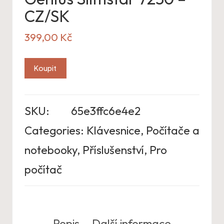
CZ/SK
399,00
Kč
Koupit
SKU:
65e3ffc6e4e2
Categories:
Klávesnice
,
Počítače a
notebooky
,
Příslušenství
,
Pro
počítač
Popis
Další informace