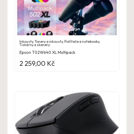
Inkousty
,
Tonery a inkousty
,
Počítače a notebooky
,
Tiskárny a skenery
Epson T02W640 XL Multipack
2 259,00
Kč