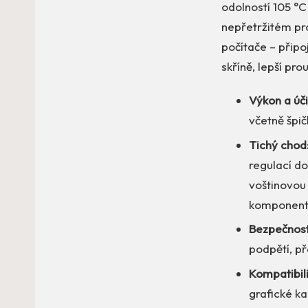
odolností 105 °C 
nepřetržitém pro
počítače – připoj
skříně, lepší pr
Výkon a úči
včetně špi
Tichý chod
regulací do
voštinovou 
komponenty
Bezpečnost
podpětí, př
Kompatibili
grafické ka