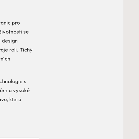
tanic pro
životnosti se
í design
je roli. Tichý
rních
chnologie s
tům a vysoké
vu, která