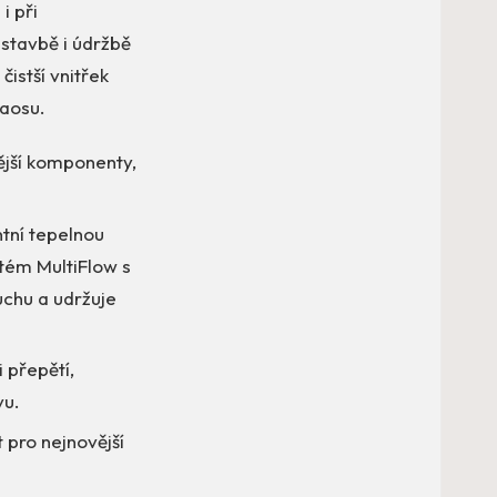
i při
 stavbě i údržbě
čistší vnitřek
haosu.
ější komponenty,
tní tepelnou
stém MultiFlow s
uchu a udržuje
 přepětí,
vu.
 pro nejnovější