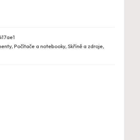
417ae1
enty
,
Počítače a notebooky
,
Skříně a zdroje
,