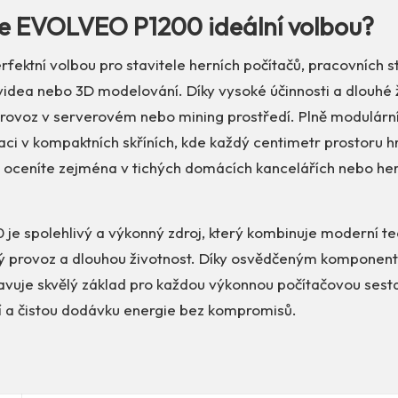
je EVOLVEO P1200 ideální volbou?
erfektní volbou pro stavitele herních počítačů, pracovních s
 videa nebo 3D modelování. Díky vysoké účinnosti a dlouhé 
 provoz v serverovém nebo mining prostředí. Plně modulárn
aci v kompaktních skříních, kde každý centimetr prostoru hra
u oceníte zejména v tichých domácích kancelářích nebo he
e spolehlivý a výkonný zdroj, který kombinuje moderní te
ý provoz a dlouhou životnost. Díky osvědčeným komponen
avuje skvělý základ pro každou výkonnou počítačovou sesta
ní a čistou dodávku energie bez kompromisů.