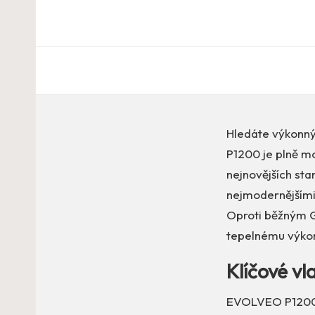
Hledáte výkonný
P1200 je plně m
nejnovějších sta
nejmodernějšími 
Oproti běžným G
tepelnému výkon
Klíčové v
EVOLVEO P1200 j