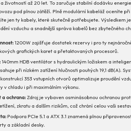
a životností až 20 let. To zaručuje stabilní dodávku energie 
vozu pod plnou zátěží. Plně modulární kabeláž oceníte při
íte jen ty kabely, které skutečně potřebujete. Výsledkem je 
oudění vzduchu a snadnější správa kabelů bez zbytečného c
nnost:
1200W zajišťuje dostatek rezervy i pro ty nejnáročn
čkových grafických karet a přetaktovaných procesorů.
:
140mm HDB ventilátor s hydraulickým ložiskem a inteligen
sahuje při nízkém zatížení hlučnosti pouhých 19,1 dB(A). Sy
konstrukcí 353 vstupních otvorů optimalizuje proudění vzd
 v chladu i při maximálním výkonu.
 a ochrana:
Zdroj je vybaven osminásobnou ochranou proti
etížení, zkratu a dalším rizikům, což chrání celou vaši sesta
ta:
Podpora PCIe 5.1 a ATX 3.1 znamená plnou připravenost
rty a základní desky.