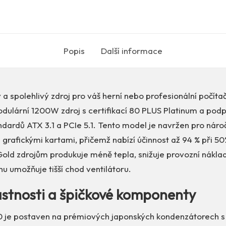
Popis
Další informace
 a spolehlivý zdroj pro váš herní nebo profesionální počí
odulární 1200W zdroj s certifikací 80 PLUS Platinum a pod
ndardů ATX 3.1 a PCIe 5.1. Tento model je navržen pro náro
grafickými kartami, přičemž nabízí účinnost až 94 % při 50%
old zdrojům produkuje méně tepla, snižuje provozní náklad
u umožňuje tišší chod ventilátoru.
lastnosti a špičkové komponenty
e postaven na prémiových japonských kondenzátorech s 