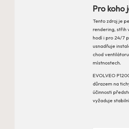
Pro koho 
Tento zdroj je p
rendering, střih
hodí i pro 24/7
usnadňuje instal
chod ventilátor
místnostech.
EVOLVEO P1200 j
důrazem na tich
účinnosti předst
vyžaduje stabil