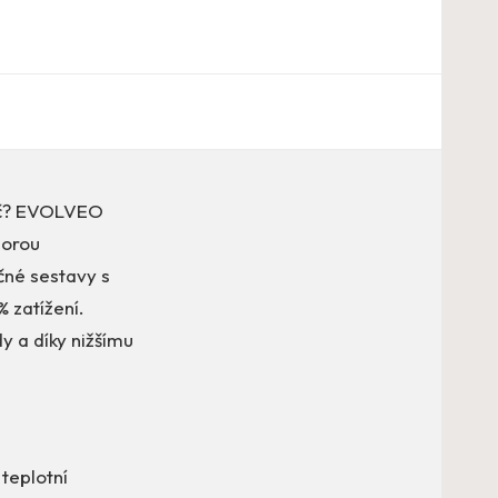
tač? EVOLVEO
porou
čné sestavy s
 zatížení.
y a díky nižšímu
teplotní