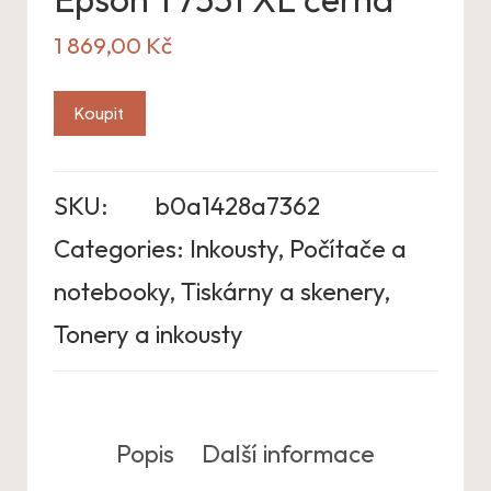
1 869,00
Kč
Koupit
SKU:
b0a1428a7362
Categories:
Inkousty
,
Počítače a
notebooky
,
Tiskárny a skenery
,
Tonery a inkousty
Popis
Další informace