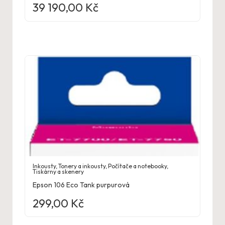
39 190,00
Kč
Inkousty
,
Tonery a inkousty
,
Počítače a notebooky
,
Tiskárny a skenery
Epson 106 Eco Tank purpurová
299,00
Kč