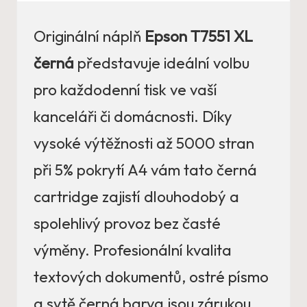
Originální náplň
Epson T7551 XL
černá
představuje ideální volbu
pro každodenní tisk ve vaší
kanceláři či domácnosti. Díky
vysoké výtěžnosti až 5000 stran
při 5% pokrytí A4 vám tato černá
cartridge zajistí dlouhodobý a
spolehlivý provoz bez časté
výměny. Profesionální kvalita
textových dokumentů, ostré písmo
a sytě černá barva jsou zárukou,