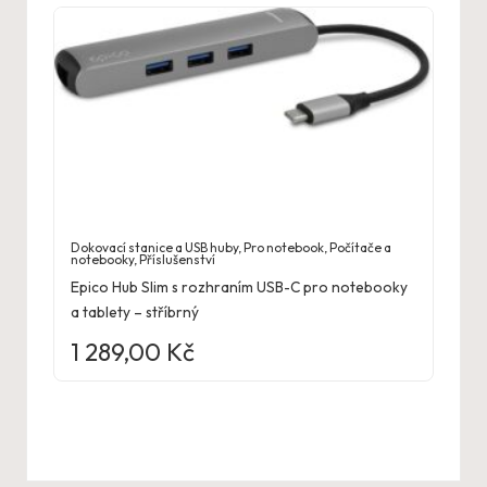
Dokovací stanice a USB huby
,
Pro notebook
,
Počítače a
notebooky
,
Příslušenství
Epico Hub Slim s rozhraním USB-C pro notebooky
a tablety – stříbrný
1 289,00
Kč