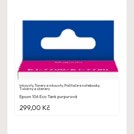
Inkousty
,
Tonery a inkousty
,
Počítače a notebooky
,
Tiskárny a skenery
Epson 106 Eco Tank purpurová
299,00
Kč