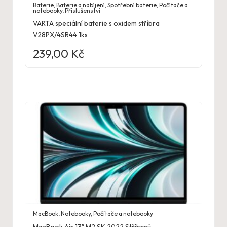
Baterie
,
Baterie a nabíjení
,
Spotřební baterie
,
Počítače a
notebooky
,
Příslušenství
VARTA speciální baterie s oxidem stříbra
V28PX/4SR44 1ks
239,00
Kč
MacBook
,
Notebooky
,
Počítače a notebooky
MacBook Air 13″ M2 SK 2022 Stříbrný