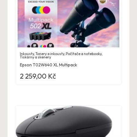
Inkousty
,
Tonery a inkousty
,
Počítače a notebooky
,
Tiskárny a skenery
Epson T02W640 XL Multipack
2 259,00
Kč