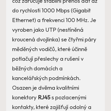
což zaručuje stabilní přenos dat až
do rychlosti 1000 Mbps (Gigabit
Ethernet) a frekvenci 100 MHz. Je
vyroben jako UTP (nestíněná
kroucená dvojlinka) se čtyřmi páry
měděných vodičů, které účinně
potlačují přeslechy a rušení v
běžných domácích a
kancelářských podmínkách.
Osazen je dvěma kvalitními
konektory
RJ45
s pozlacenými
kontakty, které zajišťují odolný a