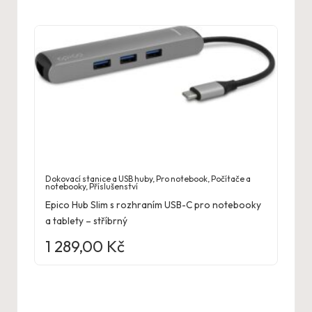
Dokovací stanice a USB huby
,
Pro notebook
,
Počítače a
notebooky
,
Příslušenství
Epico Hub Slim s rozhraním USB-C pro notebooky
a tablety – stříbrný
1 289,00
Kč