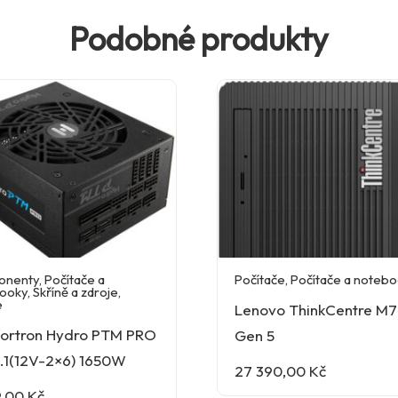
Podobné produkty
onenty
,
Počítače a
Počítače
,
Počítače a noteb
ooky
,
Skříně a zdroje
,
e
Lenovo ThinkCentre M7
Fortron Hydro PTM PRO
Gen 5
.1(12V-2×6) 1650W
27 390,00
Kč
9,00
Kč