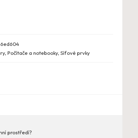
e6ed604
ry
,
Počítače a notebooky
,
Síťové prvky
mní prostředí?