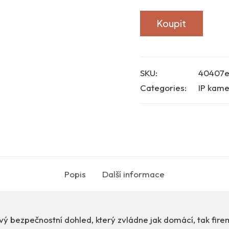
Koupit
SKU:
40407
Categories:
IP kame
Popis
Další informace
vý bezpečnostní dohled, který zvládne jak domácí, tak fire