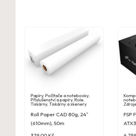
Papíry
,
Počítače a notebooky
,
Komp
Příslušenství a papíry
,
Role
,
noteb
Tiskárny
,
Tiskárny a skenery
Zdroj
Roll Paper CAD 80g, 24″
FSP 
(610mm), 50m
ATX3
379,00
Kč
6 75