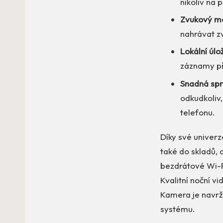
nikoliv na 
Zvukový mo
nahrávat z
Lokální úlož
záznamy př
Snadná spr
odkudkoliv
telefonu.
Díky své univerz
také do skladů,
bezdrátové Wi-Fi
Kvalitní noční v
Kamera je navrž
systému.