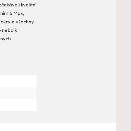
čekávají kvalitní
ením 5 Mpx,
pokryje všechny
e nebo k
čných