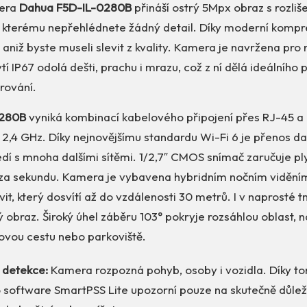
mera
Dahua F5D-IL-0280B
přináší ostrý 5Mpx obraz s rozli
y kterému nepřehlédnete žádný detail. Díky moderní kompre
, aniž byste museli slevit z kvality. Kamera je navržena pro
ytí IP67 odolá dešti, prachu i mrazu, což z ní dělá ideálníh
rování.
0280B
vyniká kombinací kabelového připojení přes RJ-45 a
i 2,4 GHz. Díky nejnovějšímu standardu Wi-Fi 6 je přenos dat
ředí s mnoha dalšími sítěmi. 1/2,7″ CMOS snímač zaručuje pl
za sekundu. Kamera je vybavena hybridním nočním viděním
vit, který dosvítí až do vzdálenosti 30 metrů. I v naprosté t
ý obraz. Široký úhel záběru 103° pokryje rozsáhlou oblast, 
dovou cestu nebo parkoviště.
í detekce:
Kamera rozpozná pohyb, osoby i vozidla. Díky t
software SmartPSS Lite upozorní pouze na skutečně důleži