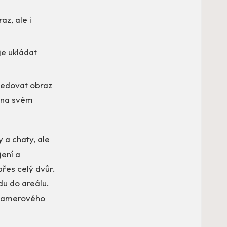
z, ale i
e ukládat
ledovat obraz
o na svém
 a chaty, ale
ení a
přes celý dvůr.
du do areálu.
o kamerového