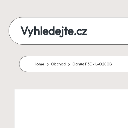
Skip
to
Vyhledejte.cz
content
zájezdy,
recenze,
produkty
Home
Obchod
Dahua F5D-IL-0280B
i
půjčky
na
jednom
místě