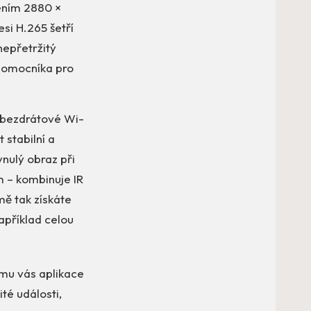
šením 2880 ×
si H.265 šetří
 nepřetržitý
o pomocníka pro
 bezdrátové Wi-
 stabilní a
ynulý obraz při
 – kombinuje IR
mě tak získáte
například celou
omu vás aplikace
té události,