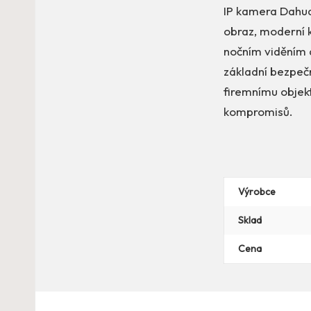
IP kamera Dahua 
obraz, moderní 
nočním viděním d
základní bezpečn
firemnímu objek
kompromisů.
Výrobce
Sklad
Cena