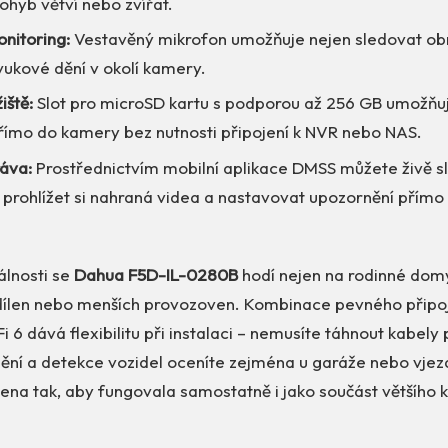
pohyb větví nebo zvířat.
nitoring:
Vestavěný mikrofon umožňuje nejen sledovat obra
vukové dění v okolí kamery.
iště:
Slot pro microSD kartu s podporou až 256 GB umožňuj
ímo do kamery bez nutnosti připojení k NVR nebo NAS.
áva:
Prostřednictvím mobilní aplikace DMSS můžete živě s
, prohlížet si nahraná videa a nastavovat upozornění přím
álnosti se
Dahua F5D-IL-0280B
hodí nejen na rodinné domy
 dílen nebo menších provozoven. Kombinace pevného připoj
 6 dává flexibilitu při instalaci – nemusíte táhnout kabely 
idění a detekce vozidel oceníte zejména u garáže nebo vjez
ena tak, aby fungovala samostatně i jako součást většíh