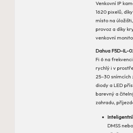
Venkovní IP ka
1620 pixelů, dík
místo na úložišti
provoz a díky kr
venkovní monito
Dahua F5D-IL-
Fi 6 na frekvenc
rychlý i v prost
25–30 snímcích 
diody a LED přís
barevný a čiteln
zahradu, příjez
Inteligentn
DMSS nebo 