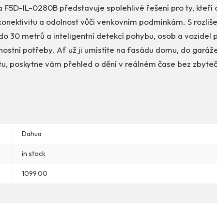
F5D-IL-0280B představuje spolehlivé řešení pro ty, kteří o
konektivitu a odolnost vůči venkovním podmínkám. S rozliš
o 30 metrů a inteligentní detekcí pohybu, osob a vozidel 
ostní potřeby. Ať už ji umístíte na fasádu domu, do garáž
tu, poskytne vám přehled o dění v reálném čase bez zbyte
Dahua
in stock
1099.00