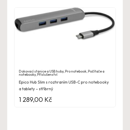
Dokovací stanice a USB huby
,
Pro notebook
,
Počítače a
notebooky
,
Příslušenství
Epico Hub Slim s rozhraním USB-C pro notebooky
a tablety – stříbrný
1 289,00
Kč