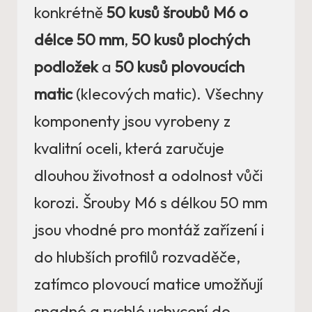
konkrétně
50 kusů šroubů M6 o
délce 50 mm
,
50 kusů plochých
podložek
a
50 kusů plovoucích
matic
(klecových matic). Všechny
komponenty jsou vyrobeny z
kvalitní oceli, která zaručuje
dlouhou životnost a odolnost vůči
korozi. Šrouby M6 s délkou 50 mm
jsou vhodné pro montáž zařízení i
do hlubších profilů rozvaděče,
zatímco plovoucí matice umožňují
snadné a rychlé uchycení do