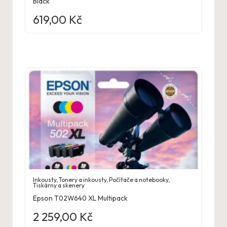
Black
619,00
Kč
Inkousty
,
Tonery a inkousty
,
Počítače a notebooky
,
Tiskárny a skenery
Epson T02W640 XL Multipack
2 259,00
Kč