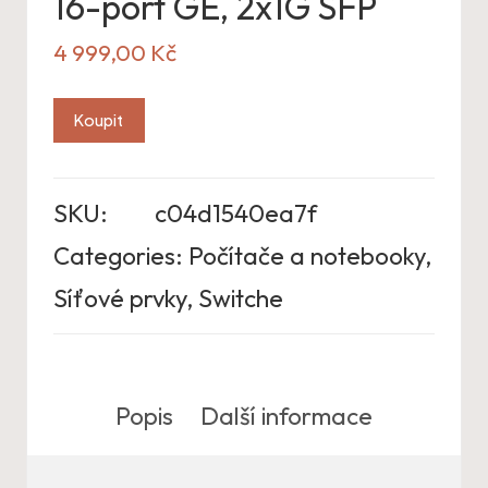
16-port GE, 2x1G SFP
4 999,00
Kč
Koupit
SKU:
c04d1540ea7f
Categories:
Počítače a notebooky
,
Síťové prvky
,
Switche
Popis
Další informace