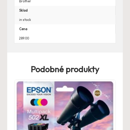
Brother
Sklad
in stock
Cena
289.00
Podobné produkty