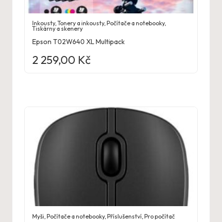
Inkousty
,
Tonery a inkousty
,
Počítače a notebooky
,
Tiskárny a skenery
Epson T02W640 XL Multipack
2 259,00
Kč
Myši
,
Počítače a notebooky
,
Příslušenství
,
Pro počítač